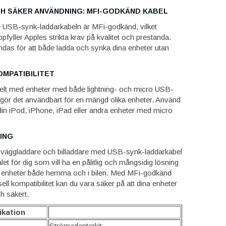
H SÄKER ANVÄNDNING: MFI-GODKÄND KABEL
 USB-synk-laddarkabeln är MFi-godkänd, vilket
ppfyller Apples strikta krav på kvalitet och prestanda.
das för att både ladda och synka dina enheter utan
OMPATIBILITET
belt med enheter med både lightning- och micro USB-
t gör det användbart för en mängd olika enheter. Använd
 din iPod, iPhone, iPad eller andra enheter med micro
ING
ggladdare och billaddare med USB-synk-laddarkabel
alet för dig som vill ha en pålitlig och mångsidig lösning
na enheter både hemma och i bilen. Med MFi-godkänd
ell kompatibilitet kan du vara säker på att dina enheter
h säkert.
ikation
Strömadapterkit