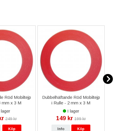
e Röd Mobiltejp
Dubbelhäftande Röd Mobiltejp
ESD-Armb
 3 mm x 3 M
i Rulle - 2 mm x 3 M
a
 lager
I lager
kr
149 kr
9
249 kr
199 kr
Köp
Info
Köp
In