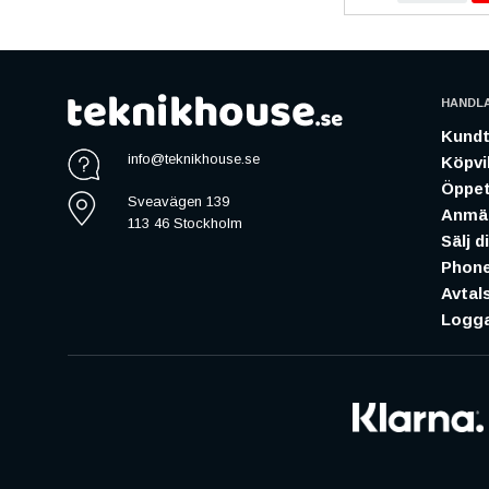
HANDL
Kundt
info@teknikhouse.se
Köpvil
Öppet
Sveavägen 139
Anmäl
113 46 Stockholm
Sälj d
Phone
Avtal
Logga