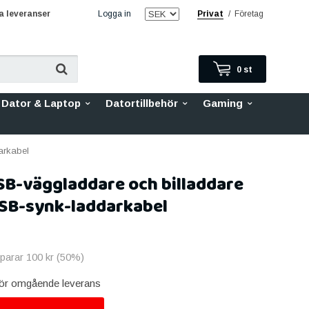
 leveranser
Logga in
Privat
/
Företag
0
st
Dator & Laptop
Datortillbehör
Gaming
arkabel
SB-väggladdare och billaddare
SB-synk-laddarkabel
sparar
100 kr
(
50
%)
 för omgående leverans