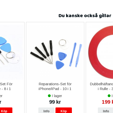
Du kanske också gillar
-Set För
Reparations-Set för
Dubbelhäftand
- 8 i 1
iPhone/iPad - 10 i 1
i Rulle -
er
I lager
I
r
99 kr
199 
Köp
Info
Köp
Info