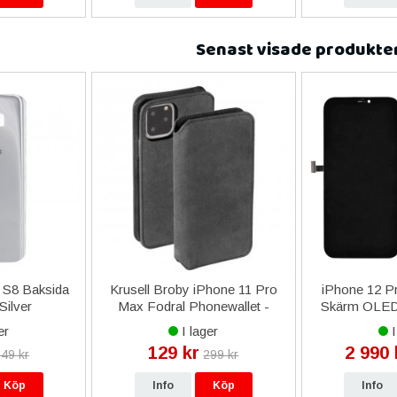
Senast visade produkte
 S8 Baksida
Krusell Broby iPhone 11 Pro
iPhone 12 Pr
Silver
Max Fodral Phonewallet -
Skärm OLED 
Stone
Livsti
er
I lager
I
129 kr
2 990 
49 kr
299 kr
Köp
Info
Köp
Info