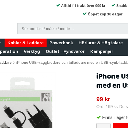
Alltid fri frakt över 999 kr
Snabba
Öppet köp 30 dagar
Kablar & Laddare
Powerbank
Hörlurar & Högtalare
eparation
Verktyg
Outlet - Fyndvaror
Kampanjer
Laddare
iPhone USB-väggladdare och billaddare med en USB-synk-ladd
iPhone U
med en U
99 kr
Ord.
199 kr
. Du 
Finns i lager