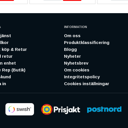
A
INFORMATION
jänst
Om oss
lkor
Produktklassificering
 köp & Retur
Blogg
 retur
Nyheter
in enhet
Nyhetsbrev
 Rep (Butik)
Om cookies
skund
Integritetspolicy
 in
Cookies inställningar