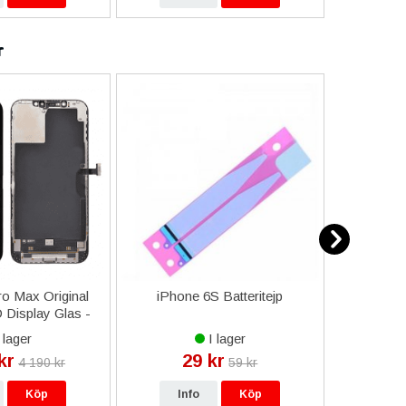
r
o Max Original
iPhone 6S Batteritejp
Sony Xp
Display Glas -
Härdat
dsgaranti
 lager
I lager
kr
29 kr
9
4 190 kr
59 kr
Köp
Info
Köp
In