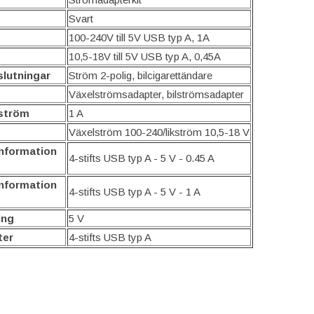
Svart
100-240V till 5V USB typ A, 1A
10,5-18V till 5V USB typ A, 0,45A
lutningar
Ström 2-polig, bilcigarettändare
Växelströmsadapter, bilströmsadapter
 ström
1 A
Växelström 100-240/likström 10,5-18 V
nformation
4-stifts USB typ A - 5 V - 0.45 A
nformation
4-stifts USB typ A - 5 V - 1 A
ing
5 V
ter
4-stifts USB typ A