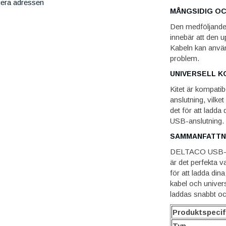
iera adressen
MÅNGSIDIG OC
Den medföljande
innebär att den u
Kabeln kan använ
problem.
UNIVERSELL K
Kitet är kompati
anslutning, vilke
det för att ladda
USB-anslutning.
SAMMANFATTN
DELTACO USB-vä
är det perfekta v
för att ladda di
kabel och univers
laddas snabbt oc
Produktspecif
Typ