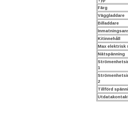
Färg
Väggladdare
Billaddare
Inmatningsans
Kitinnehåll
Max elektrisk
Nätspänning
Strömenhetsi
1
Strömenhetsi
2
Tillförd spänn
Utdatakontak