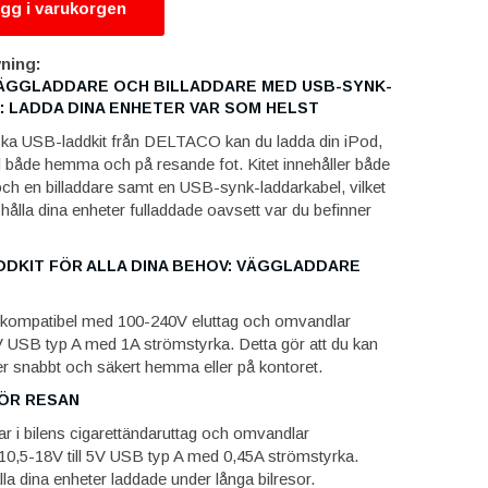
gg i varukorgen
ning:
ÄGGLADDARE OCH BILLADDARE MED USB-SYNK-
 LADDA DINA ENHETER VAR SOM HELST
ska USB-laddkit från DELTACO kan du ladda din iPod,
d både hemma och på resande fot. Kitet innehåller både
ch en billaddare samt en USB-synk-laddarkabel, vilket
t hålla dina enheter fulladdade oavsett var du befinner
DKIT FÖR ALLA DINA BEHOV: VÄGGLADDARE
 kompatibel med 100-240V eluttag och omvandlar
5V USB typ A med 1A strömstyrka. Detta gör att du kan
er snabbt och säkert hemma eller på kontoret.
ÖR RESAN
ar i bilens cigarettändaruttag och omvandlar
10,5-18V till 5V USB typ A med 0,45A strömstyrka.
ålla dina enheter laddade under långa bilresor.