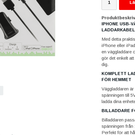
Lä
Produktbeskriv
IPHONE USB-V
LADDARKABEL:
Med detta prakti
iPhone eller iPa
en väggladdare o
gör det enkelt at
dig.
KOMPLETT LAD
FÖR HEMMET
Väggladdaren är
spänningen till 
ladda dina enhet
BILLADDARE F
Billaddaren pass
spänningen från 
Perfekt för att h