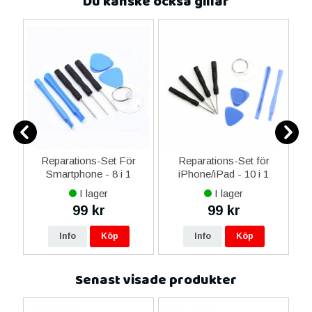
Du kanske också gillar
er
Reparations-Set För
Reparations-Set för
Smartphone - 8 i 1
iPhone/iPad - 10 i 1
M
I lager
I lager
99 kr
99 kr
Info
Köp
Info
Köp
Senast visade produkter