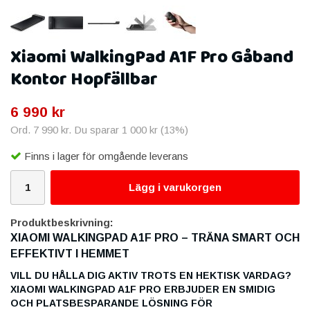
Xiaomi WalkingPad A1F Pro Gåband
Kontor Hopfällbar
6 990 kr
Ord.
7 990 kr
. Du sparar
1 000 kr
(
13
%)
Finns i lager för omgående leverans
Lägg i varukorgen
Produktbeskrivning:
XIAOMI WALKINGPAD A1F PRO – TRÄNA SMART OCH
EFFEKTIVT I HEMMET
VILL DU HÅLLA DIG AKTIV TROTS EN HEKTISK VARDAG?
XIAOMI WALKINGPAD A1F PRO ERBJUDER EN SMIDIG
OCH PLATSBESPARANDE LÖSNING FÖR