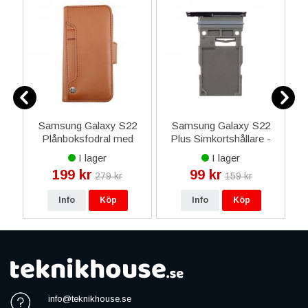
8
Samsung Galaxy S22
Samsung Galaxy S22
Plånboksfodral med
Plus Simkortshållare -
S
Extra Kortfack - Brun
Svart
I lager
I lager
199 kr
99 kr
279 kr
159 kr
Info
Köp
Info
Köp
info@teknikhouse.se