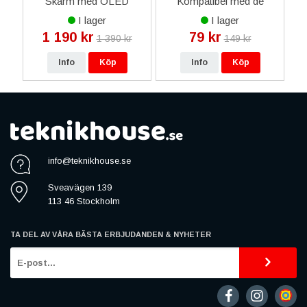
-
Skärm med OLED
Kompatibel med de
A
Display Glas Original
Flesta Smarttelefonerna
I lager
I lager
Refurbished - Svart
1 190 kr
79 kr
1 390 kr
149 kr
Info
Köp
Info
Köp
info@teknikhouse.se
Sveavägen 139
113 46 Stockholm
TA DEL AV VÅRA BÄSTA ERBJUDANDEN & NYHETER