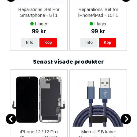
er
Reparations-Set För
Reparations-Set för
Smartphone - 8 i 1
iPhone/iPad - 10 i 1
M
I lager
I lager
99 kr
99 kr
Info
Köp
Info
Köp
Senast visade produkter
iPhone 12 / 12 Pro
Micro-USB kabel
H