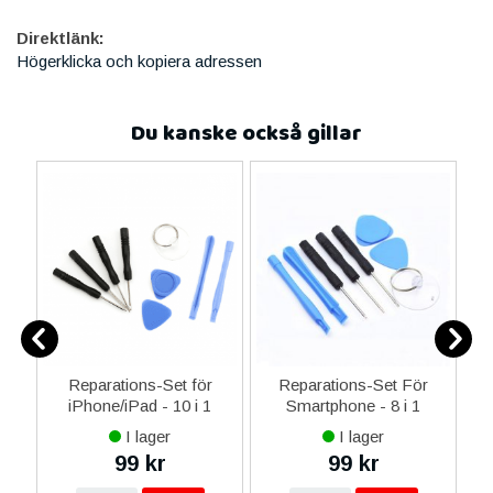
Direktlänk:
Högerklicka och kopiera adressen
Du kanske också gillar
ne
Reparations-Set för
Reparations-Set För
14
iPhone/iPad - 10 i 1
Smartphone - 8 i 1
M
ax
I lager
I lager
ne
99 kr
99 kr
16