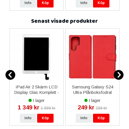
Info
Köp
Info
Köp
Senast visade produkter
al
iPad Air 2 Skärm LCD
Samsung Galaxy S24
i
Display Glas Komplett -
Ultra Plånboksfodral
Vit
Magnet Rvelon - Röd
I lager
I lager
1 349 kr
249 kr
1 999 kr
299 kr
Info
Köp
Info
Köp