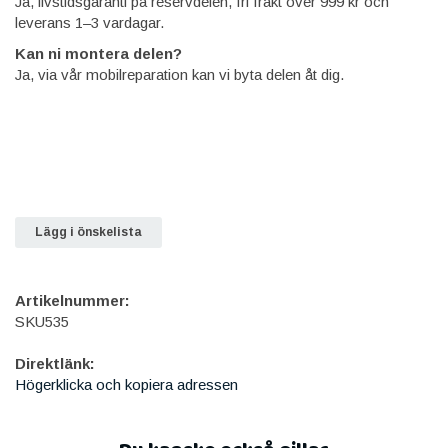
Ja, livstidsgaranti på reservdelen, fri frakt över 999 kr och
leverans 1–3 vardagar.
Kan ni montera delen?
Ja, via vår mobilreparation kan vi byta delen åt dig.
Lägg i önskelista
Artikelnummer:
SKU535
Direktlänk:
Högerklicka och kopiera adressen