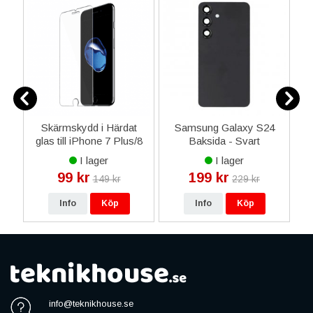
Skärmskydd i Härdat
Samsung Galaxy S24
dd
glas till iPhone 7 Plus/8
Baksida - Svart
G
t
Plus
I lager
I lager
99 kr
199 kr
149 kr
229 kr
Info
Köp
Info
Köp
info@teknikhouse.se