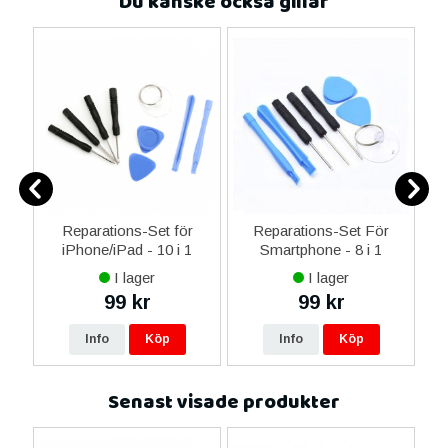
Du kanske också gillar
-C
Reparations-Set för
Reparations-Set För
 &
iPhone/iPad - 10 i 1
Smartphone - 8 i 1
M
I lager
I lager
99 kr
99 kr
Info
Köp
Info
Köp
Senast visade produkter