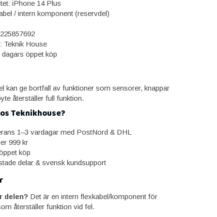
itet: iPhone 14 Plus
abel / intern komponent (reservdel)
225857692
: Teknik House
0 dagars öppet köp
el kan ge bortfall av funktioner som sensorer, knappar
yte återställer full funktion.
hos Teknikhouse?
erans 1–3 vardagar med PostNord & DHL
ver 999 kr
öppet köp
estade delar & svensk kundsupport
r
r delen?
Det är en intern flexkabel/komponent för
m återställer funktion vid fel.