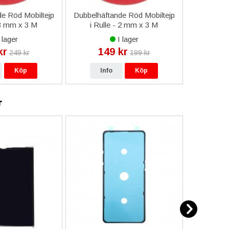
e Röd Mobiltejp
Dubbelhäftande Röd Mobiltejp
ESD-Armb
 3 mm x 3 M
i Rulle - 2 mm x 3 M
a
 lager
I lager
kr
149 kr
9
249 kr
199 kr
Köp
Info
Köp
In
r