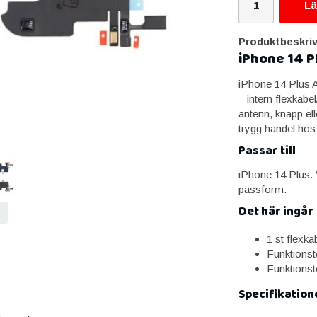
Lä
Produktbeskriv
iPhone 14 P
iPhone 14 Plus A
– intern flexkabe
antenn, knapp ell
trygg handel hos
Passar till
iPhone 14 Plus. V
passform.
Det här ingår
1 st flexk
Funktionst
Funktionst
Specifikation