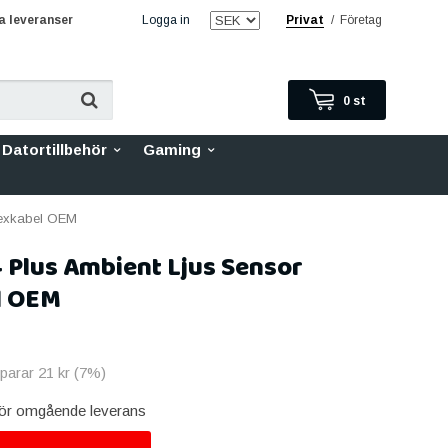
 leveranser
Logga in
Privat
/
Företag
0
st
Datortillbehör
Gaming
lexkabel OEM
 Plus Ambient Ljus Sensor
l OEM
sparar
21 kr
(
7
%)
 för omgående leverans