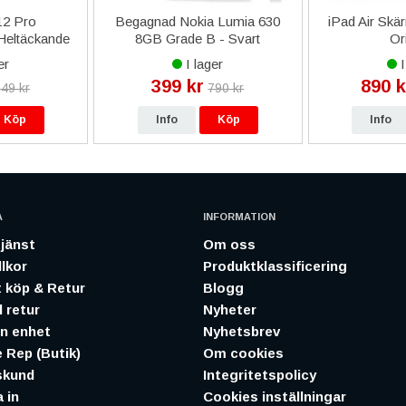
12 Pro
Begagnad Nokia Lumia 630
iPad Air Skä
Heltäckande
8GB Grade B - Svart
Or
t
er
I lager
I
399 kr
890 k
49 kr
790 kr
Köp
Info
Köp
Info
A
INFORMATION
jänst
Om oss
lkor
Produktklassificering
 köp & Retur
Blogg
 retur
Nyheter
in enhet
Nyhetsbrev
 Rep (Butik)
Om cookies
skund
Integritetspolicy
 in
Cookies inställningar