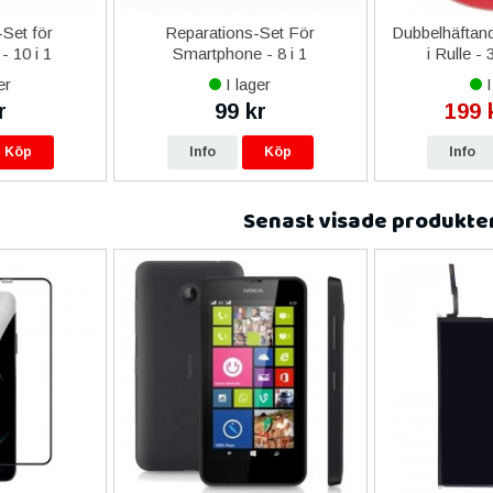
Set för
Reparations-Set För
Dubbelhäftand
- 10 i 1
Smartphone - 8 i 1
i Rulle -
er
I lager
I
r
99 kr
199 
Köp
Info
Köp
Info
Senast visade produkte