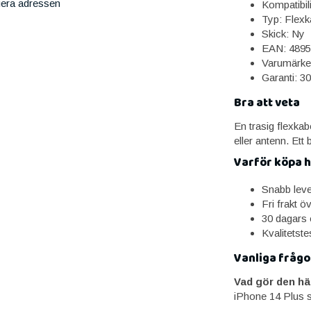
iera adressen
Kompatibil
Typ: Flexk
Skick: Ny
EAN: 4895
Varumärke
Garanti: 3
Bra att veta
En trasig flexkab
eller antenn. Ett b
Varför köpa 
Snabb lev
Fri frakt ö
30 dagars 
Kvalitetst
Vanliga frågo
Vad gör den hä
iPhone 14 Plus so