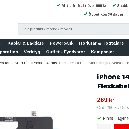
Alltid fri frakt över 999 kr
Snabba
Öppet köp 30 dagar
Kablar & Laddare
Powerbank
Hörlurar & Högtalare
eparation
Verktyg
Outlet - Fyndvaror
Kampanjer
vdelar
APPLE
iPhone 14 Plus
iPhone 14 Plus Ambient Ljus Sensor F
iPhone 14
Flexkabe
269 kr
Ord.
290 kr
. Du 
Finns i lager