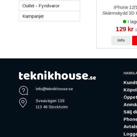
Outlet - Fyndvaror
0 Plus
iPhone 14 Samtalshögtalare
iPhone 12/
 Arktisk
OEM
Skärmskydd 3D 
Kampanjer
- Svar
I lager
I lag
259 kr
129 kr
kr
290 kr
1
p
Info
Köp
Info
HANDL
Kundt
info@teknikhouse.se
Köpvil
Öppet
Sveavägen 139
Anmäl
113 46 Stockholm
Sälj d
Phone
Avtal
Logga