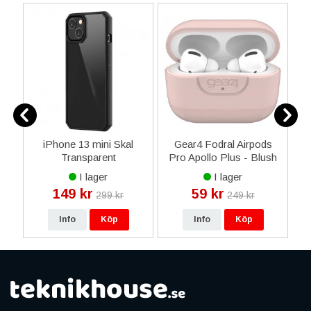
tch
iPhone 13 mini Skal
Gear4 Fodral Airpods
it
Transparent
Pro Apollo Plus - Blush
Polykarbonat - Svart
I lager
I lager
149 kr
59 kr
299 kr
249 kr
Info
Köp
Info
Köp