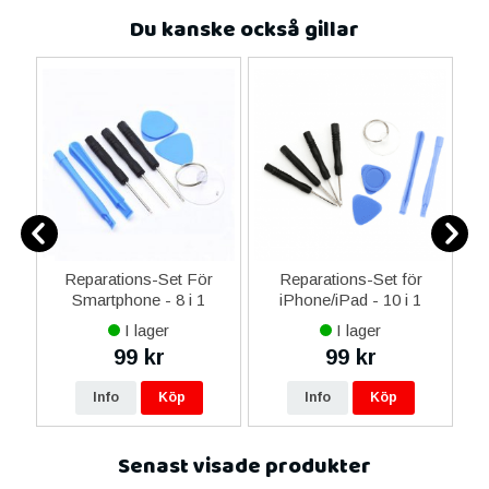
Du kanske också gillar
ne
Reparations-Set För
Reparations-Set för
14
Smartphone - 8 i 1
iPhone/iPad - 10 i 1
M
ax
I lager
I lager
ne
99 kr
99 kr
re
Info
Köp
Info
Köp
Senast visade produkter