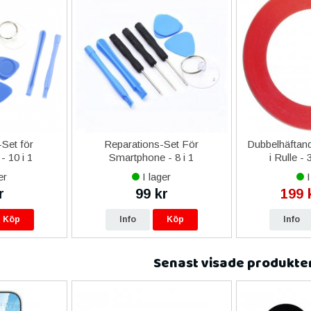
Set för
Reparations-Set För
Dubbelhäftand
- 10 i 1
Smartphone - 8 i 1
i Rulle -
er
I lager
I
r
99 kr
199 
Köp
Info
Köp
Info
Senast visade produkte