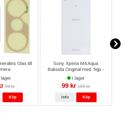
ralins Glas till
Sony Xperia M4 Aqua
iPhon
mera
Baksida Original med Tejp -
Komplett
Vit
 lager
I lager
kr
99 kr
73
99 kr
199 kr
Köp
Info
Köp
In