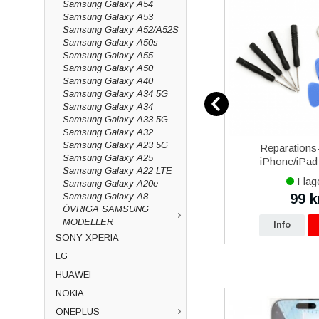
Samsung Galaxy A54
Samsung Galaxy A53
Samsung Galaxy A52/A52S
Samsung Galaxy A50s
Samsung Galaxy A55
Samsung Galaxy A50
Samsung Galaxy A40
Samsung Galaxy A34 5G
Samsung Galaxy A34
Samsung Galaxy A33 5G
Samsung Galaxy A32
Samsung Galaxy A23 5G
00 25W
iPhone 13 mini iPhone 13 Pro
Reparations-
Samsung Galaxy A25
USB-Typ
Max iPhone 14 Plus iPhone
iPhone/iPad 
Samsung Galaxy A22 LTE
 - Svart
14 Pro Max iPhone 15 Plus
I lager
I lag
Samsung Galaxy A20e
iPhone 15 Pro Max iPhone
Samsung Galaxy A8
299 kr
99 k
kr
16 Plus iPhone 16 Pro
ÖVRIGA SAMSUNG
MODELLER
p
Info
Köp
Info
SONY XPERIA
LG
HUAWEI
NOKIA
ONEPLUS