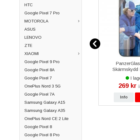
HTC
Google Pixel 7 Pro
MOTOROLA
ASUS
LENOVO
ZTE
XIAOMI
Google Pixel 9 Pro
1 Plus
Samsung Galaxy S24 Plus
PanzerGlas
- Silver
(SM-S926B) Baksida Original
Skärmskydd 
Google Pixel 8A
- Violett
Passform för A
I lager
I lag
Google Pixel 7
16 Pro 6
549 kr
269 kr
kr
590 kr
1
OnePlus Nord 3 5G
Google Pixel 7A
p
Info
Köp
Info
Samsung Galaxy A15
Samsung Galaxy A35
OnePlus Nord CE 2 Lite
Google Pixel 8
Google Pixel 8 Pro