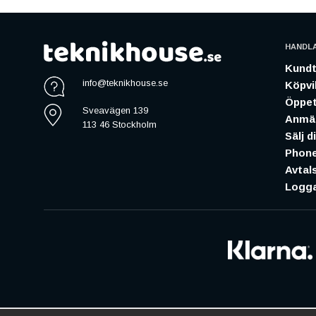
HANDL
Kundt
info@teknikhouse.se
Köpvil
Öppet
Sveavägen 139
Anmäl
113 46 Stockholm
Sälj d
Phone
Avtal
Logga