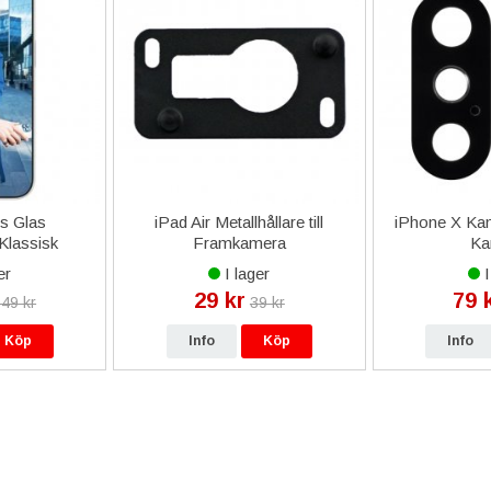
s Glas
iPad Air Metallhållare till
iPhone X Kame
Klassisk
Framkamera
Ka
pple iPhone
er
I lager
I
.3"
29 kr
79 
49 kr
39 kr
Köp
Info
Köp
Info