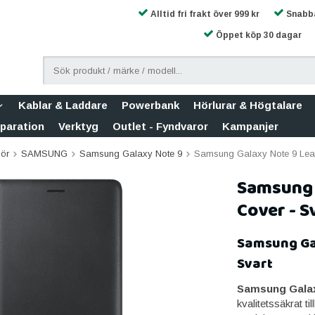
Alltid fri frakt över 999 kr
Snabba
Öppet köp 30 dagar
Kablar & Laddare
Powerbank
Hörlurar & Högtalare
eparation
Verktyg
Outlet - Fyndvaror
Kampanjer
hör
SAMSUNG
Samsung Galaxy Note 9
Samsung Galaxy Note 9 Leat
Samsung 
Cover - S
Samsung Gal
Svart
Samsung Galaxy
kvalitetssäkrat t