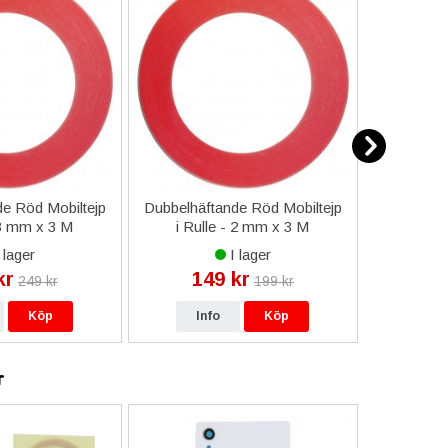
e Röd Mobiltejp
Dubbelhäftande Röd Mobiltejp
ESD-Armb
 3 mm x 3 M
i Rulle - 2 mm x 3 M
a
 lager
I lager
kr
149 kr
9
249 kr
199 kr
Köp
Info
Köp
In
r