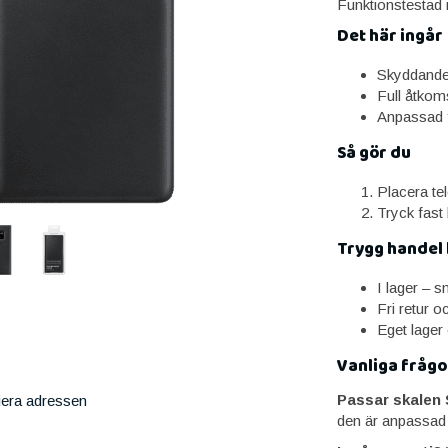
Funktionstestad i
Det här ingår
Skyddande
Full åtkoms
Anpassad 
Så gör du
Placera tel
Tryck fast 
Trygg handel
I lager – 
Fri retur o
Eget lager
Vanliga frågo
Passar skalen
iera adressen
den är anpassad