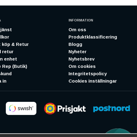
A
INFORMATION
jänst
Om oss
lkor
Produktklassificering
 köp & Retur
Blogg
 retur
Nyheter
in enhet
Nyhetsbrev
 Rep (Butik)
Om cookies
skund
Integritetspolicy
 in
Cookies inställningar