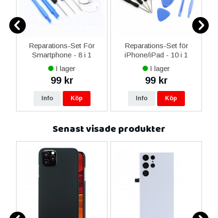
ne
Reparations-Set För
Reparations-Set för
14
Smartphone - 8 i 1
iPhone/iPad - 10 i 1
M
ax
I lager
I lager
ne
99 kr
99 kr
re
Info
Köp
Info
Köp
Senast visade produkter