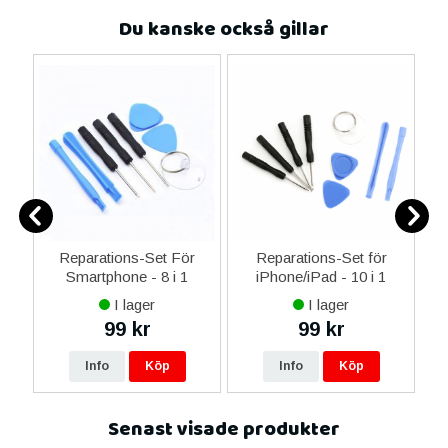
Du kanske också gillar
er
Reparations-Set För
Reparations-Set för
Smartphone - 8 i 1
iPhone/iPad - 10 i 1
M
I lager
I lager
99 kr
99 kr
Info
Köp
Info
Köp
Senast visade produkter