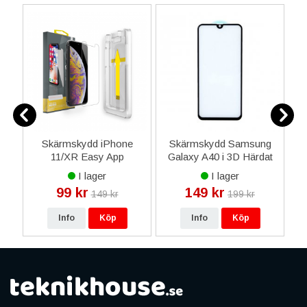
NFC
Skärmskydd iPhone
Skärmskydd Samsung
i
ly
11/XR Easy App
Galaxy A40 i 3D Härdat
Premium - Transparent
Glas - Svart
I lager
I lager
99 kr
149 kr
149 kr
199 kr
Info
Köp
Info
Köp