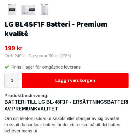
LG BL45F1F Batteri - Premium
kvalité
199 kr
Ord.
249 kr
. Du sparar
50 kr
(
20
%)
Finns i lager för omgående leverans
Lägg i varukorgen
Produktbeskrivning:
BATTERI TILL LG BL-45F1F - ERSÄTTNINGSBATTERI
AV PREMIUMKVALITET
Om din telefon laddar ur snabbt eller stänger av sig oväntat
trots att du har kvar batteri, är det ett tecken på att ditt batteri
behöver bytas ut.