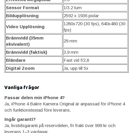
Sensor Format
1/3.2 tum
Bildupplösning
2592 x 1936 pixlar
1280x720 (30 fps), 640x480 (30
Video Upplösning
fps)
Brännvidd (35mm
29 mm
ekvivalent)
Brännvidd (faktisk)
3,9 mm
Bländare
Fast vid f/2,8
Digital Zoom
Ja, upp till 5x
Vanliga frågor
Passar delen min iPhone 4?
Ja, iPhone 4 Bakre Kamera Original är anpassad för iPhone 4
och funktionstestad före leverans.
Ingår garanti?
Ja, livstidsgaranti på reservdelen, fri frakt över 999 kr och
leverans 1–3 vardagar.