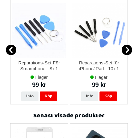
er
Reparations-Set För
Reparations-Set för
Smartphone - 8 i 1
iPhone/iPad - 10 i 1
M
I lager
I lager
99 kr
99 kr
Info
Köp
Info
Köp
Senast visade produkter