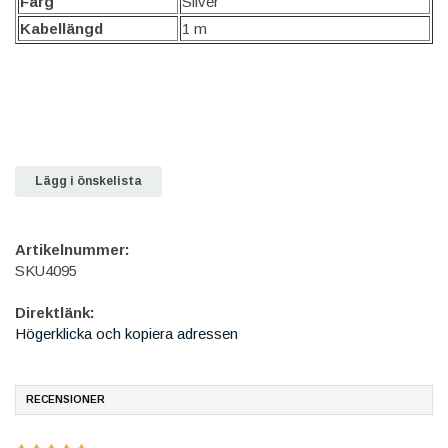
Färg
Silver
Kabellängd
1 m
Lägg i önskelista
Artikelnummer:
SKU4095
Direktlänk:
Högerklicka och kopiera adressen
RECENSIONER