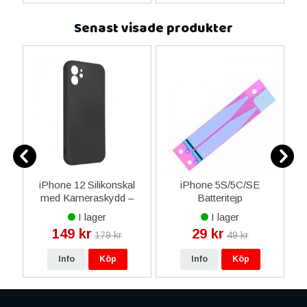
Senast visade produkter
o
iPhone 12 Silikonskal
iPhone 5S/5C/SE
et
med Kameraskydd –
Batteritejp
Svart
I lager
I lager
149 kr
29 kr
179 kr
49 kr
Info
Köp
Info
Köp