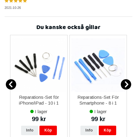
2021-10-26
Du kanske också gillar
-C
Reparations-Set för
Reparations-Set För
 &
iPhone/iPad - 10 i 1
Smartphone - 8 i 1
M
I lager
I lager
99 kr
99 kr
Info
Köp
Info
Köp