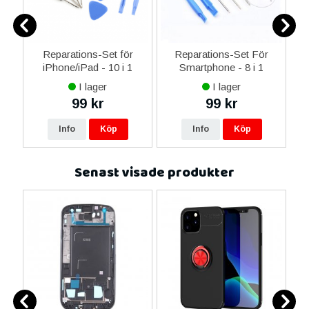
-C
Reparations-Set för
Reparations-Set För
 &
iPhone/iPad - 10 i 1
Smartphone - 8 i 1
M
I lager
I lager
99 kr
99 kr
Info
Köp
Info
Köp
Senast visade produkter