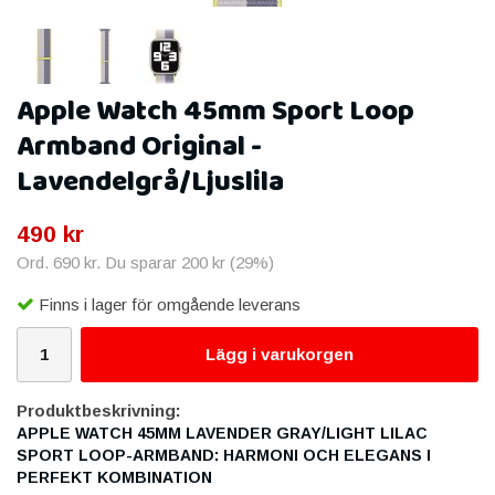
Apple Watch 45mm Sport Loop
Armband Original -
Lavendelgrå/Ljuslila
490 kr
Ord.
690 kr
. Du sparar
200 kr
(
29
%)
Finns i lager för omgående leverans
Lägg i varukorgen
Produktbeskrivning:
APPLE WATCH 45MM LAVENDER GRAY/LIGHT LILAC
SPORT LOOP-ARMBAND: HARMONI OCH ELEGANS I
PERFEKT KOMBINATION