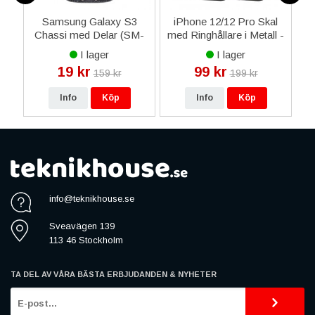
Samsung Galaxy S3
iPhone 12/12 Pro Skal
i
Chassi med Delar (SM-
med Ringhållare i Metall -
I9300) - Svart
Röd Svart
I lager
I lager
19 kr
99 kr
159 kr
199 kr
Info
Köp
Info
Köp
info@teknikhouse.se
Sveavägen 139
113 46 Stockholm
TA DEL AV VÅRA BÄSTA ERBJUDANDEN & NYHETER