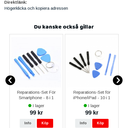
Direktlänk:
Högerklicka och kopiera adressen
Du kanske också gillar
er
Reparations-Set För
Reparations-Set för
Smartphone - 8 i 1
iPhone/iPad - 10 i 1
M
I lager
I lager
99 kr
99 kr
Info
Köp
Info
Köp