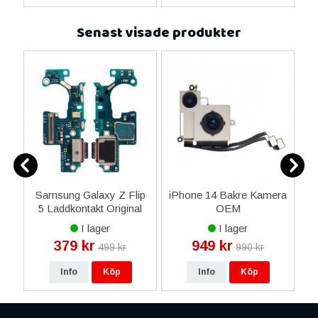
Senast visade produkter
 &
Samsung Galaxy Z Flip
iPhone 14 Bakre Kamera
i
5 Laddkontakt Original
OEM
I lager
I lager
379 kr
949 kr
499 kr
990 kr
Info
Köp
Info
Köp