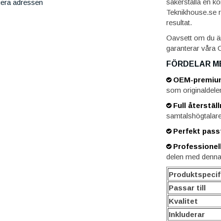
säkerställa en ko
iera adressen
Teknikhouse.se
resultat.
Oavsett om du är 
garanterar våra 
FÖRDELAR M
OEM-premium
som originaldele
Full återställ
samtalshögtalare
Perfekt pass
Professionell
delen med denn
Produktspecif
Passar till
Kvalitet
Inkluderar