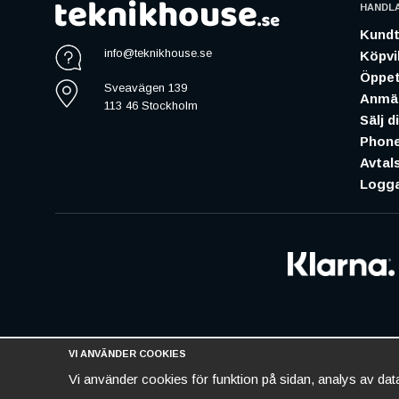
HANDL
Kundt
info@teknikhouse.se
Köpvil
Öppet
Sveavägen 139
Anmäl
113 46 Stockholm
Sälj d
Phone
Avtal
Logga
VI ANVÄNDER COOKIES
Vi använder cookies för funktion på sidan, analys av da