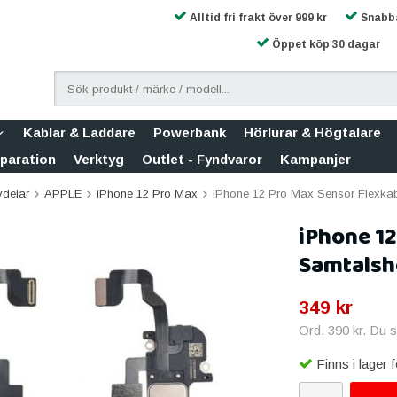
Alltid fri frakt över 999 kr
Snabba
Öppet köp 30 dagar
Kablar & Laddare
Powerbank
Hörlurar & Högtalare
eparation
Verktyg
Outlet - Fyndvaror
Kampanjer
vdelar
APPLE
iPhone 12 Pro Max
iPhone 12 Pro Max Sensor Flexka
iPhone 1
Samtalsh
349 kr
Ord.
390 kr
. Du 
Finns i lager