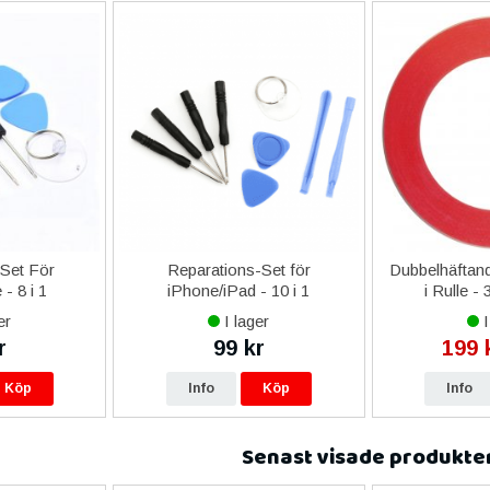
-Set För
Reparations-Set för
Dubbelhäftand
- 8 i 1
iPhone/iPad - 10 i 1
i Rulle -
er
I lager
I
r
99 kr
199 
Köp
Info
Köp
Info
Senast visade produkte