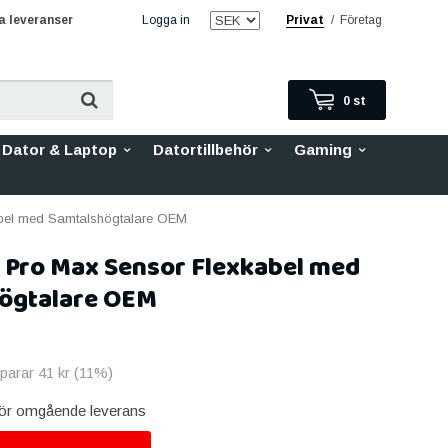
 leveranser
Logga in
Privat
/
Företag
0
st
Dator & Laptop
Datortillbehör
Gaming
bel med Samtalshögtalare OEM
2 Pro Max Sensor Flexkabel med
ögtalare OEM
sparar
41 kr
(
11
%)
 för omgående leverans