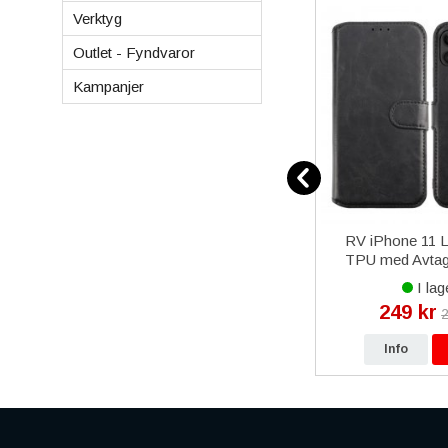
Verktyg
Outlet - Fyndvaror
Kampanjer
kontakt
Samsung Galaxy S20
RV iPhone 11 L
 Vit
Shockproof Skal TPU
TPU med Avtagb
Transparent
Svart
I lager
I lag
99 kr
249 kr
kr
199 kr
2
p
Info
Köp
Info