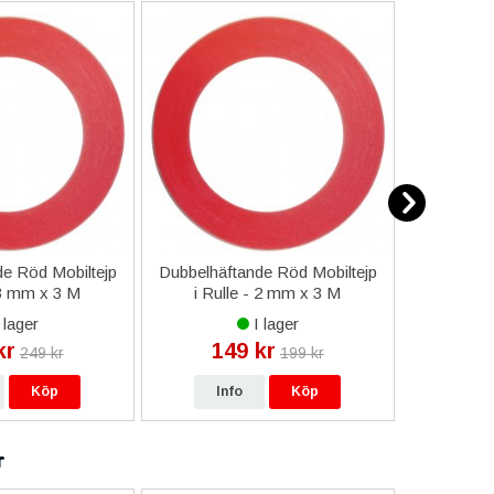
e Röd Mobiltejp
Dubbelhäftande Röd Mobiltejp
ESD-Armb
 3 mm x 3 M
i Rulle - 2 mm x 3 M
a
 lager
I lager
kr
149 kr
9
249 kr
199 kr
Köp
Info
Köp
In
r