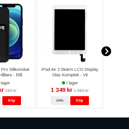
Pro Silikonskal
iPad Air 2 Skärm LCD Display
iPhone 1
ållare - Blå
Glas Komplett - Vit
Stötsk
 lager
I lager
kr
1 349 kr
12
199 kr
1 999 kr
Köp
Info
Köp
In