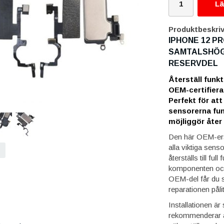
Lä
Produktbeskriv
IPHONE 12 P
SAMTALSHÖG
RESERVDEL
Återställ funk
OEM-certifiera
Perfekt för at
sensorerna fu
möjliggör åter
Den här OEM-ersä
alla viktiga sens
återställs till ful
komponenten och 
OEM-del får du s
reparationen pålit
Installationen ä
rekommenderar att