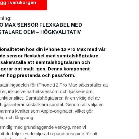
gg i varukorgen
ning:
RO MAX SENSOR FLEXKABEL MED
TALARE OEM – HÖGKVALITATIV
tionaliteten hos din iPhone 12 Pro Max med vår
de sensor flexkabel med samtalshögtalare.
t säkerställa att samtalshögtalaren och
ngerar optimalt igen. Denna komponent
 en hög prestanda och passform.
ttningsdelen för iPhone 12 Pro Max säkerställer att
orer, inklusive närhetssensorn och ljussensorn,
l funktionalitet. Samtalshögtalaren är en viktig del av
garanterar kristallklara samtal. Genom att välja en
amma kvalitet som Apple-originalet, vilket gör
lig och långvarig.
r smidig med grundläggande verktyg, men vi
 du följer en detaljerad reparationsguide för att