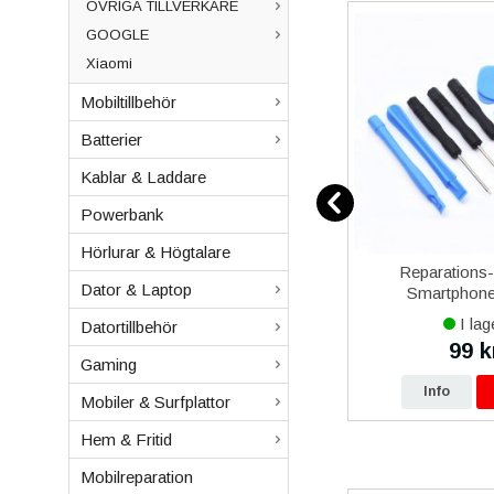
ÖVRIGA TILLVERKARE
GOOGLE
Xiaomi
Mobiltillbehör
Batterier
Kablar & Laddare
Powerbank
Hörlurar & Högtalare
12
Samsung Galaxy Xcover 5
Reparations
Dator & Laptop
vart
Batteri Original
Smartphone 
I lager
I lag
Datortillbehör
479 kr
99 k
0 kr
490 kr
Gaming
p
Info
Köp
Info
Mobiler & Surfplattor
Hem & Fritid
Mobilreparation