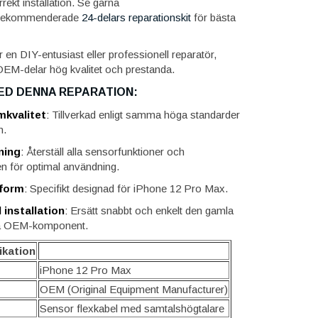
rrekt installation. Se gärna
 rekommenderade
24-delars reparationskit
för bästa
en DIY-entusiast eller professionell reparatör,
OEM-delar hög kvalitet och prestanda.
ED DENNA REPARATION:
kvalitet
:
Tillverkad enligt samma höga standarder
n.
ning
:
Återställ alla sensorfunktioner och
n för optimal användning.
form
:
Specifikt designad för iPhone 12 Pro Max.
 installation
:
Ersätt snabbt och enkelt den gamla
a OEM-komponent.
ikation
iPhone 12 Pro Max
OEM (Original Equipment Manufacturer)
Sensor flexkabel med samtalshögtalare