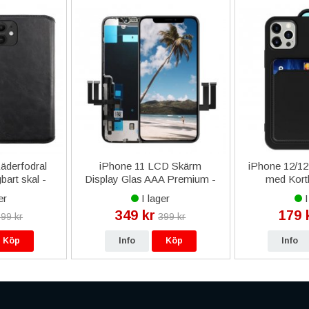
äderfodral
iPhone 11 LCD Skärm
iPhone 12/12 
art skal -
Display Glas AAA Premium -
med Korth
Svart
er
I lager
I
349 kr
179 
99 kr
399 kr
Köp
Info
Köp
Info