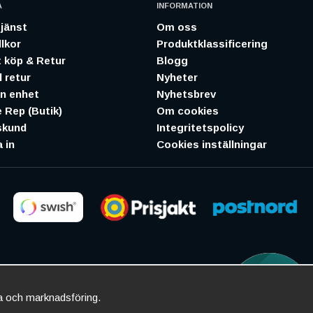
A
INFORMATION
jänst
Om oss
lkor
Produktklassificering
 köp & Retur
Blogg
 retur
Nyheter
in enhet
Nyhetsbrev
 Rep (Butik)
Om cookies
skund
Integritetspolicy
 in
Cookies inställningar
ta och marknadsföring.