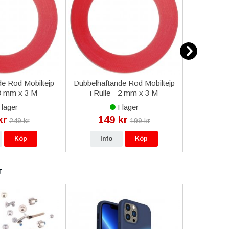
e Röd Mobiltejp
Dubbelhäftande Röd Mobiltejp
ESD-Armb
 3 mm x 3 M
i Rulle - 2 mm x 3 M
a
 lager
I lager
kr
149 kr
9
249 kr
199 kr
Köp
Info
Köp
In
r