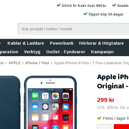
Alltid fri frakt över 999 kr
Snabba
Öppet köp 30 dagar
Kablar & Laddare
Powerbank
Hörlurar & Högtalare
eparation
Verktyg
Outlet - Fyndvaror
Kampanjer
hör
APPLE
iPhone 7 Plus
Apple iPhone 8 Plus / 7 Plus Läderskal Ori
Apple iPh
Original 
299 kr
Ord.
499 kr
. Du 
Finns i lager