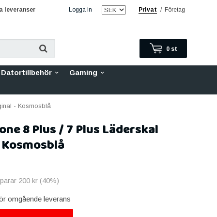
 leveranser
Logga in
Privat
/
Företag
0
st
Datortillbehör
Gaming
ginal - Kosmosblå
one 8 Plus / 7 Plus Läderskal
- Kosmosblå
sparar
200 kr
(
40
%)
 för omgående leverans