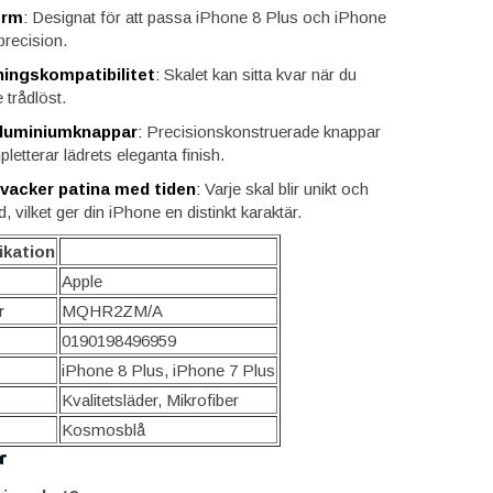
orm
:
Designat för att passa iPhone 8 Plus och iPhone
recision.
ingskompatibilitet
:
Skalet kan sitta kvar när du
 trådlöst.
luminiumknappar
:
Precisionskonstruerade knappar
etterar lädrets eleganta finish.
vacker patina med tiden
:
Varje skal blir unikt och
d, vilket ger din iPhone en distinkt karaktär.
ikation
Apple
r
MQHR2ZM/A
0190198496959
iPhone 8 Plus, iPhone 7 Plus
Kvalitetsläder, Mikrofiber
Kosmosblå
r