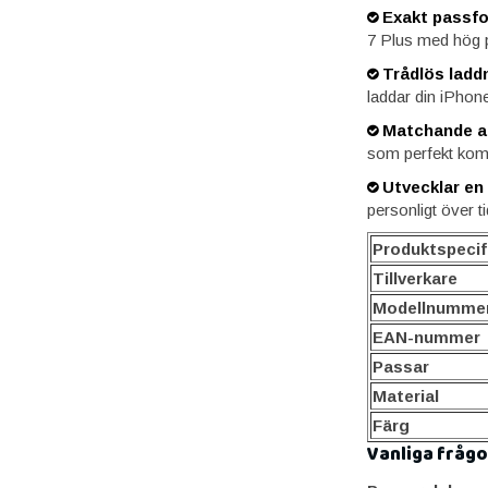
Exakt passf
7 Plus med hög p
Trådlös laddn
laddar din iPhone
Matchande a
som perfekt kompl
Utvecklar en 
personligt över ti
Produktspecif
Tillverkare
Modellnumme
EAN-nummer
Passar
Material
Färg
Vanliga frågo