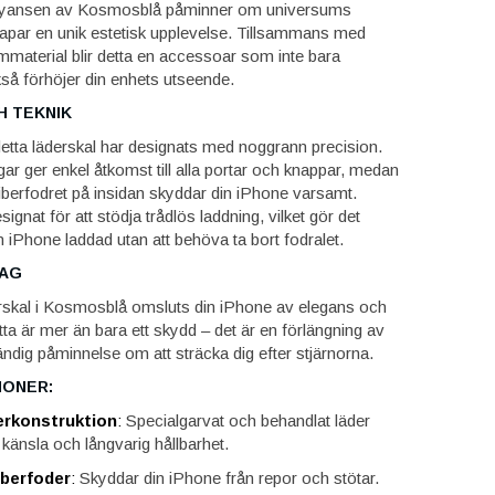
 nyansen av Kosmosblå påminner om universums
apar en unik estetisk upplevelse. Tillsammans med
mmaterial blir detta en accessoar som inte bara
så förhöjer din enhets utseende.
H TEKNIK
detta läderskal har designats med noggrann precision.
ar ger enkel åtkomst till alla portar och knappar, medan
iberfodret på insidan skyddar din iPhone varsamt.
ignat för att stödja trådlös laddning, vilket gör det
din iPhone laddad utan att behöva ta bort fodralet.
DAG
rskal i Kosmosblå omsluts din iPhone av elegans och
tta är mer än bara ett skydd – det är en förlängning av
tändig påminnelse om att sträcka dig efter stjärnorna.
IONER:
rkonstruktion
:
Specialgarvat och behandlat läder
känsla och långvarig hållbarhet.
iberfoder
:
Skyddar din iPhone från repor och stötar.