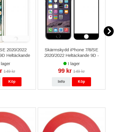
/SE 2020/2022
Skärmskydd iPhone 7/8/SE
Zagg 
9D Heltäckande
2020/2022 Heltäckande 9D -
iPhone 7/
 Vit
Svart
 lager
I lager
r
99 kr
9
149 kr
149 kr
Köp
Info
Köp
In