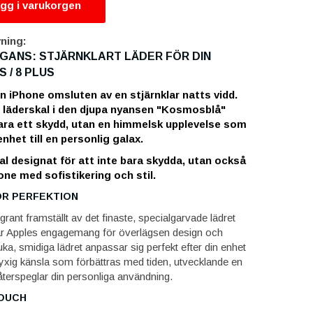
gg i varukorgen
ning:
GANS: STJÄRNKLART LÄDER FÖR DIN
S / 8 PLUS
in iPhone omsluten av en stjärnklar natts vidd.
l läderskal i den djupa nyansen "Kosmosblå"
bara ett skydd, utan en himmelsk upplevelse som
enhet till en personlig galax.
al designat för att inte bara skydda, utan också
one med sofistikering och stil.
ÖR PERFEKTION
grant framställt av det finaste, specialgarvade lädret
ar Apples engagemang för överlägsen design och
ka, smidiga lädret anpassar sig perfekt efter din enhet
lyxig känsla som förbättras med tiden, utvecklande en
återspeglar din personliga användning.
TOUCH