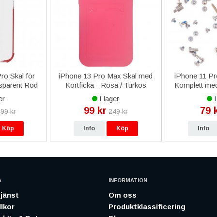
ro Skal för
iPhone 13 Pro Max Skal med
iPhone 11 Pr
sparent Röd
Kortficka - Rosa / Turkos
Komplett med
- 
er
I lager
I
99 kr
79 
99 kr
249 kr
Köp
Info
Köp
Info
A
INFORMATION
jänst
Om oss
lkor
Produktklassificering