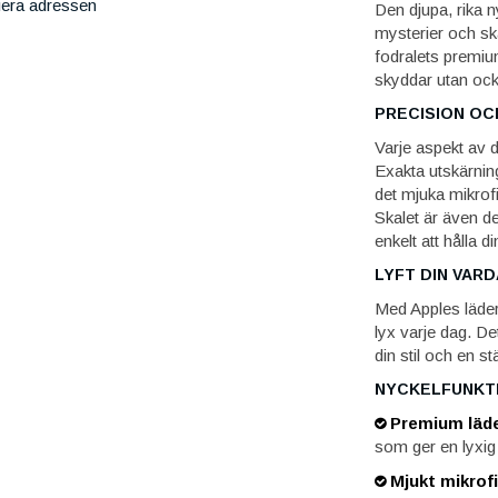
iera adressen
Den djupa, rika
mysterier och sk
fodralets premiu
skyddar utan ock
PRECISION OC
Varje aspekt av 
Exakta utskärning
det mjuka mikrof
Skalet är även des
enkelt att hålla 
LYFT DIN VAR
Med Apples läde
lyx varje dag. De
din stil och en s
NYCKELFUNKT
Premium läde
som ger en lyxig 
Mjukt mikrof