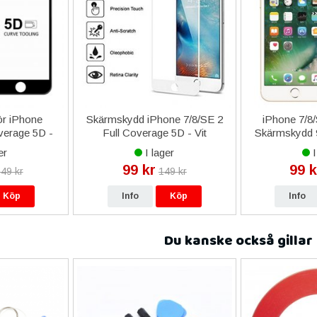
ör iPhone
Skärmskydd iPhone 7/8/SE 2
iPhone 7/8
verage 5D -
Full Coverage 5D - Vit
Skärmskydd 
-
er
I lager
I
99 kr
99 k
49 kr
149 kr
Köp
Info
Köp
Info
Du kanske också gillar