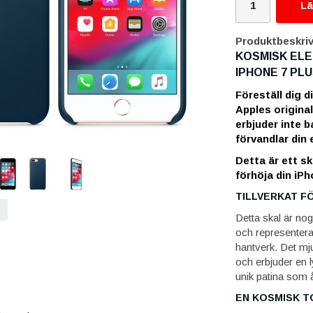
Lä
Produktbeskriv
KOSMISK ELE
IPHONE 7 PLU
Föreställ dig d
Apples origina
erbjuder inte 
förvandlar din 
Detta är ett sk
förhöja din iPh
TILLVERKAT F
Detta skal är nog
och representer
hantverk. Det mju
och erbjuder en 
unik patina som 
EN KOSMISK 