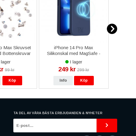
o Max Skruvset
iPhone 14 Pro Max
Sams
 Bottenskruvar
Silikonskal med MagSafe -
Kameral
Guld
Blå
A3
 lager
I lager
kr
249 kr
4
99 kr
299 kr
Köp
Info
Köp
In
TA DEL AV VÅRA BÄSTA ERBJUDANDEN & NYHETER