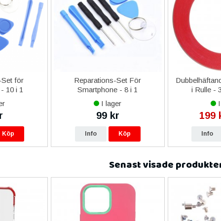
Set för
Reparations-Set För
Dubbelhäftand
- 10 i 1
Smartphone - 8 i 1
i Rulle -
er
I lager
I
r
99 kr
199 
Köp
Info
Köp
Info
Senast visade produkte