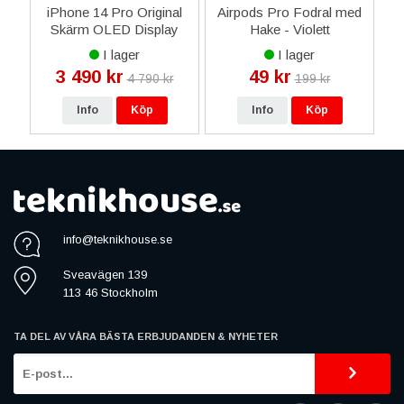
 4
iPhone 14 Pro Original
Airpods Pro Fodral med
S
Skärm OLED Display
Hake - Violett
Glas – Svart
I lager
I lager
3 490 kr
49 kr
4 790 kr
199 kr
Info
Köp
Info
Köp
info@teknikhouse.se
Sveavägen 139
113 46 Stockholm
TA DEL AV VÅRA BÄSTA ERBJUDANDEN & NYHETER