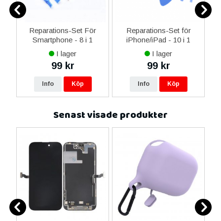
ne
Reparations-Set För
Reparations-Set för
14
Smartphone - 8 i 1
iPhone/iPad - 10 i 1
M
ax
I lager
I lager
ne
99 kr
99 kr
re
Info
Köp
Info
Köp
Senast visade produkter