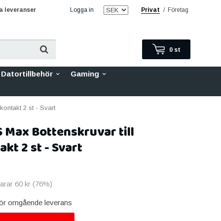
 leveranser
Logga in
Privat
/
Företag
0
st
Datortillbehör
Gaming
ontakt 2 st - Svart
 Max Bottenskruvar till
kt 2 st - Svart
parar
60 kr
(
76
%)
 för omgående leverans