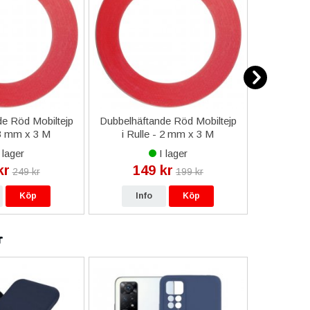
e Röd Mobiltejp
Dubbelhäftande Röd Mobiltejp
ESD-Armb
 3 mm x 3 M
i Rulle - 2 mm x 3 M
a
 lager
I lager
kr
149 kr
9
249 kr
199 kr
Köp
Info
Köp
In
r