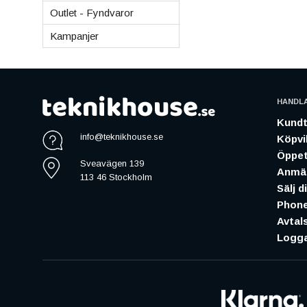
Outlet - Fyndvaror
Kampanjer
HANDL
Kundt
info@teknikhouse.se
Köpvil
Öppet
Sveavägen 139
Anmäl
113 46 Stockholm
Sälj d
Phone
Avtal
Logga