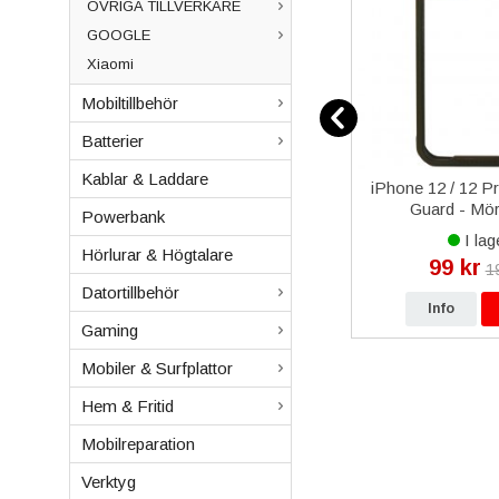
ÖVRIGA TILLVERKARE
GOOGLE
Xiaomi
Mobiltillbehör
Batterier
Kablar & Laddare
Glas OEM
iPhone 8 Plus Bakre Kamera
iPhone 12 / 12 P
Original
Guard - Mö
Powerbank
I lager
I lag
Hörlurar & Högtalare
499 kr
99 kr
kr
999 kr
1
Datortillbehör
p
Info
Köp
Info
Gaming
Mobiler & Surfplattor
Hem & Fritid
Mobilreparation
Verktyg