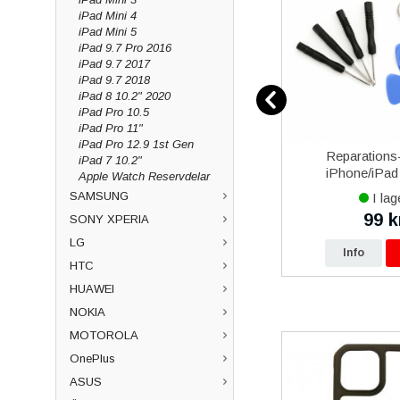
iPad Mini 4
iPad Mini 5
iPad 9.7 Pro 2016
iPad 9.7 2017
iPad 9.7 2018
iPad 8 10.2" 2020
iPad Pro 10.5
iPad Pro 11"
iPad Pro 12.9 1st Gen
00 25W
iPhone 13 mini iPhone 13 Pro
Reparations-
iPad 7 10.2"
USB-Typ
Max iPhone 14 Plus iPhone
iPhone/iPad 
Apple Watch Reservdelar
 - Svart
14 Pro Max iPhone 15 Plus
SAMSUNG
I lager
I lag
iPhone 15 Pro Max iPhone
299 kr
99 k
SONY XPERIA
kr
16 Plus iPhone 16 Pro
LG
p
Info
Köp
Info
HTC
HUAWEI
NOKIA
MOTOROLA
OnePlus
ASUS