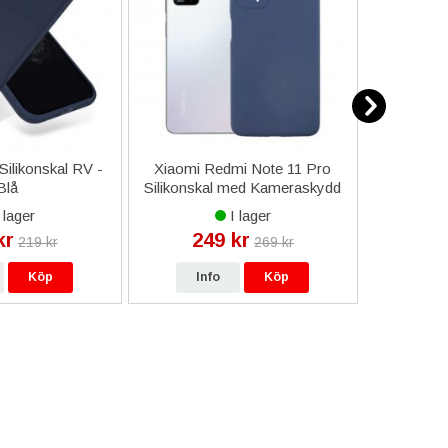
ilikonskal RV -
Xiaomi Redmi Note 11 Pro
Lyf Wate
Blå
Silikonskal med Kameraskydd
D
- Blå
 lager
I lager
kr
249 kr
19
219 kr
269 kr
Köp
Info
Köp
In