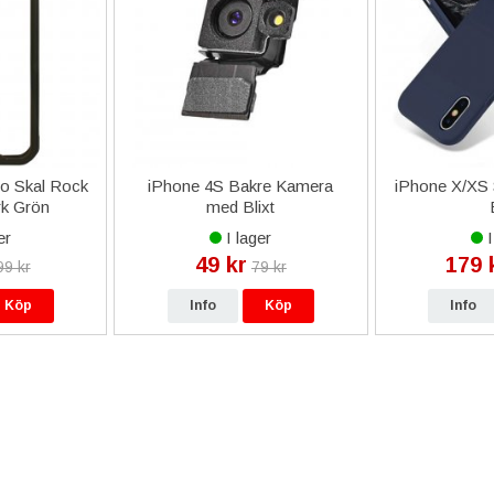
ro Skal Rock
iPhone 4S Bakre Kamera
iPhone X/XS S
rk Grön
med Blixt
er
I lager
I
49 kr
179 
99 kr
79 kr
Köp
Info
Köp
Info