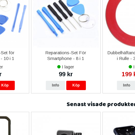
Set för
Reparations-Set För
Dubbelhäftand
- 10 i 1
Smartphone - 8 i 1
i Rulle -
er
I lager
I
r
99 kr
199 
Köp
Info
Köp
Info
Senast visade produkte