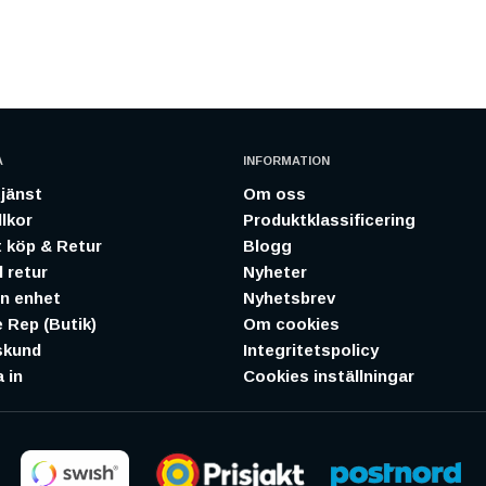
A
INFORMATION
jänst
Om oss
lkor
Produktklassificering
 köp & Retur
Blogg
 retur
Nyheter
in enhet
Nyhetsbrev
 Rep (Butik)
Om cookies
skund
Integritetspolicy
 in
Cookies inställningar