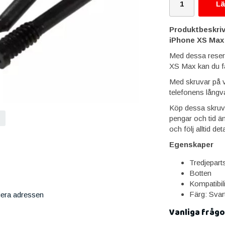
Lä
Produktbeskriv
iPhone XS Max 
Med dessa reservs
XS Max kan du få
Med skruvar på vi
telefonens långva
Köp dessa skruva
pengar och tid än
och följ alltid de
Egenskaper
Tredjeparts
Botten
Kompatibil
Färg: Svar
iera adressen
Vanliga frågo