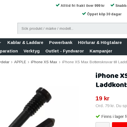
Alltid fri frakt över 999 kr
Snabba
Öppet köp 30 dagar
Kablar & Laddare
Powerbank
Hörlurar & Högtalare
eparation
Verktyg
Outlet - Fyndvaror
Kampanjer
vdelar
APPLE
iPhone XS Max
iPhone XS Max Bottenskruvar till Laddk
iPhone XS
Laddkonta
19 kr
Ord.
79 kr
. Du s
Finns i lager