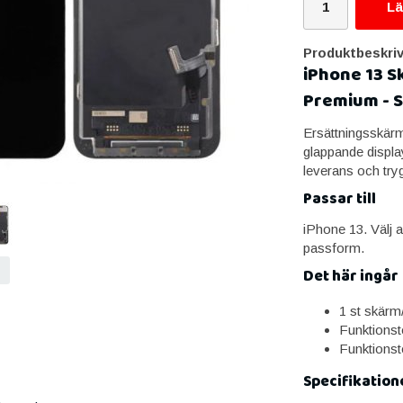
Lä
Produktbeskriv
iPhone 13 S
Premium - S
Ersättningsskärm 
glappande display
leverans och try
Passar till
iPhone 13. Välj a
passform.
Det här ingår
1 st skärm
Funktionst
Funktionst
Specifikation