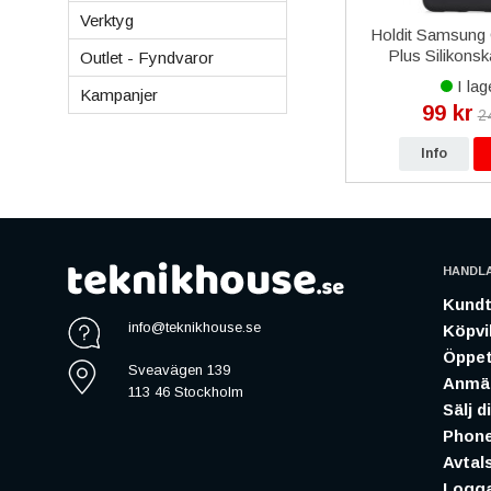
Verktyg
Skal med
iPhone 15 Pro Max
Holdit Samsung
å / Lila
Laddkontakt med Flexkabel -
Plus Silikonsk
Outlet - Fyndvaror
Blå
I lager
I lag
Kampanjer
790 kr
99 kr
r
990 kr
2
p
Info
Köp
Info
HANDL
Kundt
info@teknikhouse.se
Köpvil
Öppet
Sveavägen 139
Anmäl
113 46 Stockholm
Sälj d
Phone
Avtal
Logga