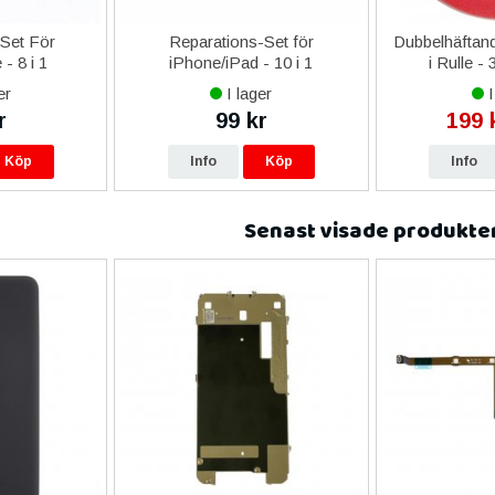
-Set För
Reparations-Set för
Dubbelhäftand
- 8 i 1
iPhone/iPad - 10 i 1
i Rulle -
er
I lager
I
r
99 kr
199 
Köp
Info
Köp
Info
Senast visade produkte