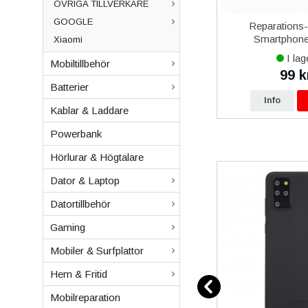
ÖVRIGA TILLVERKARE
GOOGLE
12
Samsung Galaxy Xcover 5
Reparations
vart
Batteri Original
Smartphone 
Xiaomi
I lager
I lag
Mobiltillbehör
479 kr
99 k
0 kr
490 kr
Batterier
p
Info
Köp
Info
Kablar & Laddare
Powerbank
Hörlurar & Högtalare
Dator & Laptop
Datortillbehör
Gaming
Mobiler & Surfplattor
Hem & Fritid
Mobilreparation