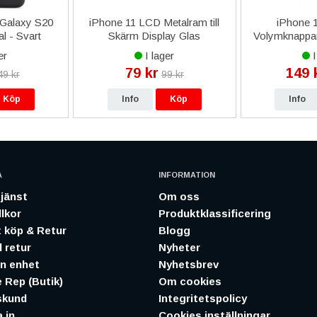
 Galaxy S20
iPhone 11 LCD Metalram till
iPhone 
al - Svart
Skärm Display Glas
Volymknappar
Metal
er
I lager
I
79 kr
149 
49 kr
99 kr
Köp
Info
Köp
Info
A
INFORMATION
jänst
Om oss
lkor
Produktklassificering
 köp & Retur
Blogg
 retur
Nyheter
in enhet
Nyhetsbrev
 Rep (Butik)
Om cookies
skund
Integritetspolicy
 in
Cookies inställningar