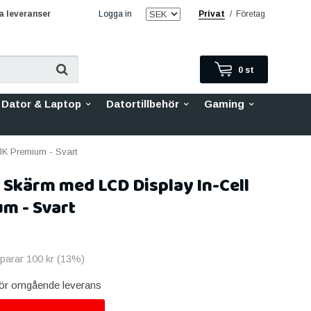
 leveranser
Logga in
Privat
/
Företag
0
st
Dator & Laptop
Datortillbehör
Gaming
JK Premium - Svart
 Skärm med LCD Display In-Cell
m - Svart
sparar
100 kr
(
13
%)
 för omgående leverans