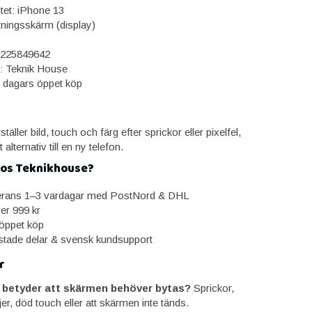
itet: iPhone 13
tningsskärm (display)
225849642
: Teknik House
0 dagars öppet köp
äller bild, touch och färg efter sprickor eller pixelfel,
 alternativ till en ny telefon.
hos Teknikhouse?
erans 1–3 vardagar med PostNord & DHL
ver 999 kr
öppet köp
estade delar & svensk kundsupport
r
 betyder att skärmen behöver bytas?
Sprickor,
njer, död touch eller att skärmen inte tänds.