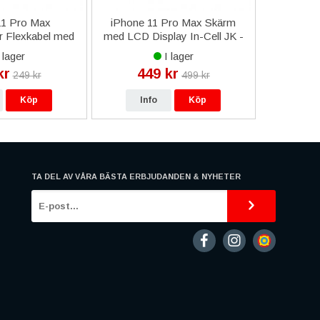
11 Pro Max
iPhone 11 Pro Max Skärm
Appl
 Flexkabel med
med LCD Display In-Cell JK -
fjärrkon
lhållare
Svart
MNHF
 lager
I lager
kr
449 kr
29
249 kr
499 kr
Köp
Info
Köp
In
TA DEL AV VÅRA BÄSTA ERBJUDANDEN & NYHETER