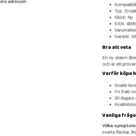
iera adressen
Kompatibil
Typ: Ersät
Skick: Ny
EAN: 4895
Varumärke
Garanti: 3
Bra att veta
En ny skärm återst
och är ett prisvärt
Varför köpa 
Snabb lev
Fri frakt ö
30 dagars 
Kvalitetst
Vanliga frågo
Vilka symptom
svarta fläckar, li