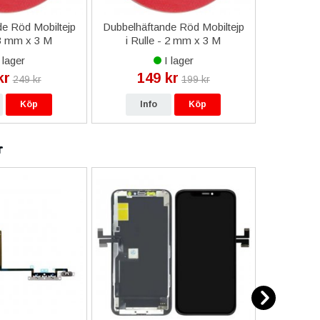
e Röd Mobiltejp
Dubbelhäftande Röd Mobiltejp
ESD-Armb
 3 mm x 3 M
i Rulle - 2 mm x 3 M
a
 lager
I lager
kr
149 kr
9
249 kr
199 kr
Köp
Info
Köp
In
r