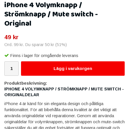
iPhone 4 Volymknapp /
Strömknapp / Mute switch -
Original
49 kr
Ord.
99 kr
. Du sparar
50 kr
(
51
%)
Finns i lager för omgående leverans
Lägg i varukorgen
Produktbeskrivning:
IPHONE 4 VOLYMKNAPP / STRÖMKNAPP / MUTE SWITCH -
ORIGINALDELAR
iPhone 4 är känd för sin eleganta design och pålitliga
funktionalitet. För att bibehålla denna kvalitet är det viktigt att
använda originaldelar vid reparationer. Genom att använda
originaldelar för volymknappen, strömknappen och mute-switch
säkerställer du att din enhet fortsätter att fungera optimalt och