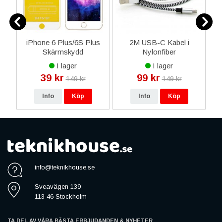
sta
iPhone 6 Plus/6S Plus
2M USB-C Kabel i
Skärmskydd
Nylonfiber
m
Heltäckande 9D - Vit
I lager
I lager
39 kr
99 kr
149 kr
149 kr
Info
Köp
Info
Köp
info@teknikhouse.se
Sveavägen 139
113 46 Stockholm
TA DEL AV VÅRA BÄSTA ERBJUDANDEN & NYHETER