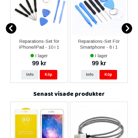
ne
Reparations-Set för
Reparations-Set För
14
iPhone/iPad - 10 i 1
Smartphone - 8 i 1
M
ax
I lager
I lager
ne
99 kr
99 kr
16
Info
Köp
Info
Köp
Senast visade produkter