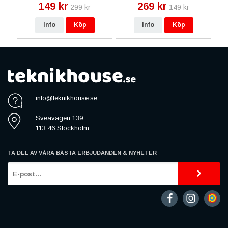
149 kr
269 kr
299 kr
149 kr
Info
Köp
Info
Köp
info@teknikhouse.se
Sveavägen 139
113 46 Stockholm
TA DEL AV VÅRA BÄSTA ERBJUDANDEN & NYHETER