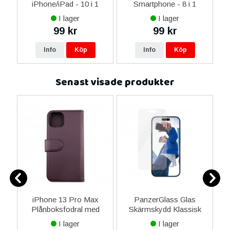
 i
iPhone/iPad - 10 i 1
Smartphone - 8 i 1
M
I lager
I lager
99 kr
99 kr
Info
Köp
Info
Köp
Senast visade produkter
y
iPhone 13 Pro Max
PanzerGlass Glas
ed
Plånboksfodral med
Skärmskydd Klassisk
Magnet - Mörklila
Passform för Apple
I lager
I lager
iPhone 16 6.1"