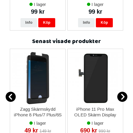
m
I lager
I lager
99 kr
99 kr
Info
Köp
Info
Köp
Senast visade produkter
Zagg Skärmskydd
iPhone 11 Pro Max
i
iPhone 8 Plus/7 Plus/6S
OLED Skärm Display
13
Plus/6 Plus
Glas Premium -
I lager
I lager
InvisibleSHIELD Glass+
Livstidsgaranti
49 kr
690 kr
149 kr
990 kr
Privacy