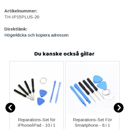
Artikelnummer:
TH-IP15PLUS-20
Direktlänk:
Högerklicka och kopiera adressen
Du kanske också gillar
0
Reparations-Set för
Reparations-Set För
ed
iPhone/iPad - 10 i 1
Smartphone - 8 i 1
M