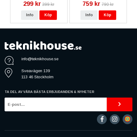
299 kr
759 kr
399 kr
790 kr
Info
Köp
Info
Köp
info@teknikhouse.se
Sveavägen 139
113 46 Stockholm
TA DEL AV VÅRA BÄSTA ERBJUDANDEN & NYHETER