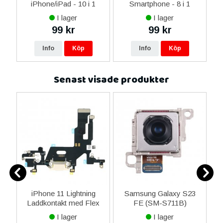
 &
iPhone/iPad - 10 i 1
Smartphone - 8 i 1
M
I lager
I lager
99 kr
99 kr
Info
Köp
Info
Köp
Senast visade produkter
2
iPhone 11 Lightning
Samsung Galaxy S23
rm
Laddkontakt med Flex
FE (SM-S711B)
m
 -
Reservdel - Vit
Vidvinkel Bakre Kamera
I lager
I lager
50MP Original