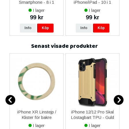
14
Smartphone - 8 i 1
iPhone/iPad - 10 i 1
M
ax
I lager
I lager
ne
99 kr
99 kr
re
Info
Köp
Info
Köp
Senast visade produkter
-
iPhone XR Linstejp /
iPhone 12/12 Pro Skal
ion
Klister för bakre
Löstagbart TPU - Guld
P
le
kameralinsen
o
I lager
I lager