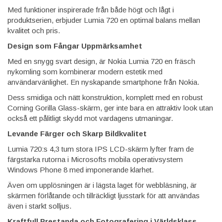
Med funktioner inspirerade från både högt och lågt i
produktserien, erbjuder Lumia 720 en optimal balans mellan
kvalitet och pris.
Design som Fångar Uppmärksamhet
Med en snygg svart design, är Nokia Lumia 720 en fräsch
nykomling som kombinerar modern estetik med
användarvänlighet. En nyskapande smartphone från Nokia.
Dess smidiga och nätt konstruktion, komplett med en robust
Corning Gorilla Glass-skärm, ger inte bara en attraktiv look utan
också ett pålitligt skydd mot vardagens utmaningar.
Levande Färger och Skarp Bildkvalitet
Lumia 720:s 4,3 tum stora IPS LCD-skärm lyfter fram de
färgstarka rutorna i Microsofts mobila operativsystem
Windows Phone 8 med imponerande klarhet.
Även om upplösningen är i lägsta laget för webbläsning, är
skärmen förlåtande och tillräckligt ljusstark för att användas
även i starkt solljus.
Kraftfull Prestanda och Fotografering i Världsklass