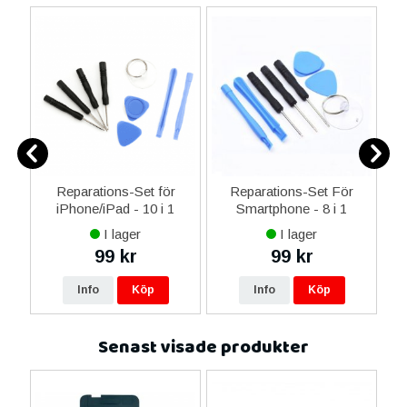
0
Reparations-Set för
Reparations-Set För
ed
iPhone/iPad - 10 i 1
Smartphone - 8 i 1
M
m
I lager
I lager
99 kr
99 kr
Info
Köp
Info
Köp
Senast visade produkter