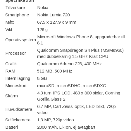
Specifikation
Tillverkare
Nokia
Smartphone
Nokia Lumia 720
Mått
67,5 x 127,9 x 9 mm
Vikt
128 g
Microsoft Windows Phone 8, uppgraderbar till
Operativsystem
8.1
Qualcomm Snapdragon S4 Plus (MSM8960)
Processor
med dubbelkärnig 1,5 GHz Krait CPU
Grafik
Qualcomm Adreno 225, 400 MHz
RAM
512 MB, 500 MHz
Intern lagring
8 GB
Minneskort
microSD, microSDHC, microSDXC
4,3 tum IPS LCD, 480 x 800 pixlar, Corning
Skärm
Gorilla Glass 2
6,7 MP, Carl Zeiss-optik, LED-blixt, 720p
Huvudkamera
video
Selfiekamera
1,3 MP, 720p video
Batteri
2000 mAh, Li-Ion, ej avtagbart