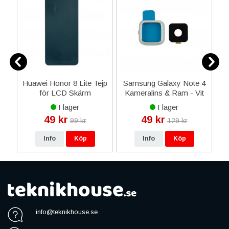
3
Huawei Honor 8 Lite Tejp
Samsung Galaxy Note 4
it
för LCD Skärm
Kameralins & Ram - Vit
I lager
I lager
49 kr
49 kr
99 kr
129 kr
Info
Köp
Info
Köp
info@teknikhouse.se