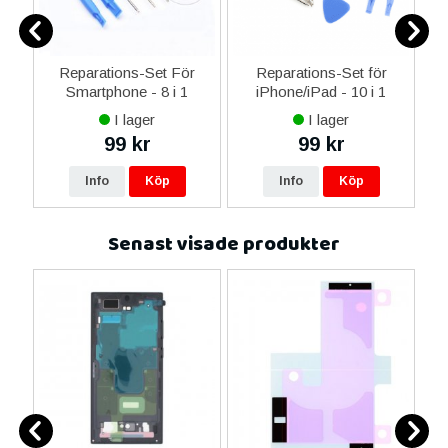
ne
Reparations-Set För
Reparations-Set för
14
Smartphone - 8 i 1
iPhone/iPad - 10 i 1
M
ax
I lager
I lager
ne
99 kr
99 kr
re
Info
Köp
Info
Köp
Senast visade produkter