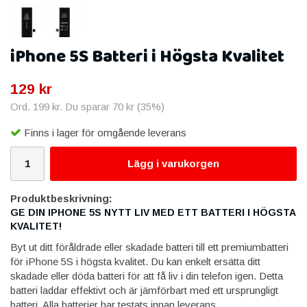
iPhone 5S Batteri i Högsta Kvalitet
129 kr
Ord.
199 kr
. Du sparar
70 kr
(
35
%)
Finns i lager för omgående leverans
Lägg i varukorgen
Produktbeskrivning:
GE DIN IPHONE 5S NYTT LIV MED ETT BATTERI I HÖGSTA
KVALITET!
Byt ut ditt föråldrade eller skadade batteri till ett premiumbatteri
för iPhone 5S i högsta kvalitet. Du kan enkelt ersätta ditt
skadade eller döda batteri för att få liv i din telefon igen. Detta
batteri laddar effektivt och är jämförbart med ett ursprungligt
batteri. Alla batterier har testats innan leverans.