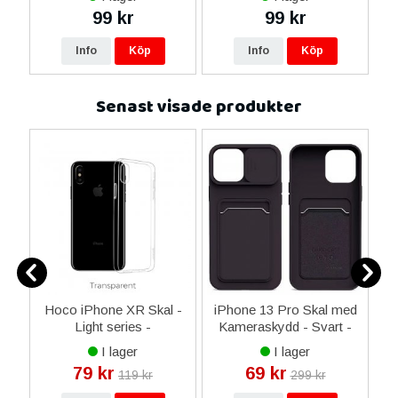
99 kr
99 kr
Info
Köp
Info
Köp
Senast visade produkter
am
Hoco iPhone XR Skal -
iPhone 13 Pro Skal med
Light series -
Kameraskydd - Svart -
Transparent Ren
Outlet
I lager
I lager
79 kr
69 kr
119 kr
299 kr