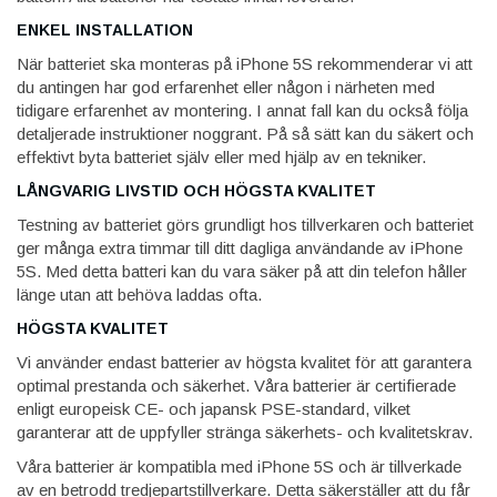
ENKEL INSTALLATION
När batteriet ska monteras på iPhone 5S rekommenderar vi att
du antingen har god erfarenhet eller någon i närheten med
tidigare erfarenhet av montering. I annat fall kan du också följa
detaljerade instruktioner noggrant. På så sätt kan du säkert och
effektivt byta batteriet själv eller med hjälp av en tekniker.
LÅNGVARIG LIVSTID OCH HÖGSTA KVALITET
Testning av batteriet görs grundligt hos tillverkaren och batteriet
ger många extra timmar till ditt dagliga användande av iPhone
5S. Med detta batteri kan du vara säker på att din telefon håller
länge utan att behöva laddas ofta.
HÖGSTA KVALITET
Vi använder endast batterier av högsta kvalitet för att garantera
optimal prestanda och säkerhet. Våra batterier är certifierade
enligt europeisk CE- och japansk PSE-standard, vilket
garanterar att de uppfyller stränga säkerhets- och kvalitetskrav.
Våra batterier är kompatibla med iPhone 5S och är tillverkade
av en betrodd tredjepartstillverkare. Detta säkerställer att du får