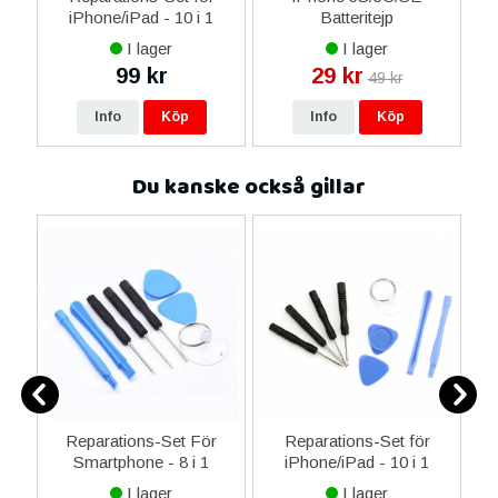
iPhone/iPad - 10 i 1
Batteritejp
nt
I lager
I lager
99 kr
29 kr
49 kr
Info
Köp
Info
Köp
Du kanske också gillar
er
Reparations-Set För
Reparations-Set för
Smartphone - 8 i 1
iPhone/iPad - 10 i 1
M
I lager
I lager