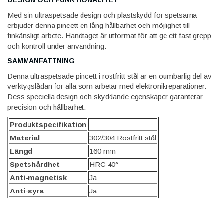
Med sin ultraspetsade design och plastskydd för spetsarna
erbjuder denna pincett en lång hållbarhet och möjlighet till
finkänsligt arbete. Handtaget är utformat för att ge ett fast grepp
och kontroll under användning.
SAMMANFATTNING
Denna ultraspetsade pincett i rostfritt stål är en oumbärlig del av
verktygslådan för alla som arbetar med elektronikreparationer.
Dess speciella design och skyddande egenskaper garanterar
precision och hållbarhet.
Produktspecifikation
Material
302/304 Rostfritt stål
Längd
160 mm
Spetshårdhet
HRC 40°
Anti-magnetisk
Ja
Anti-syra
Ja