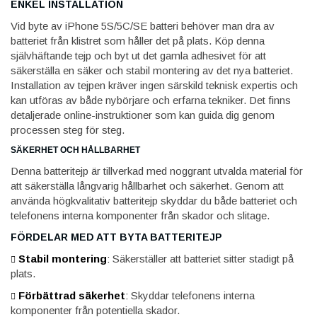
ENKEL INSTALLATION
Vid byte av iPhone 5S/5C/SE batteri behöver man dra av
batteriet från klistret som håller det på plats. Köp denna
självhäftande tejp och byt ut det gamla adhesivet för att
säkerställa en säker och stabil montering av det nya batteriet.
Installation av tejpen kräver ingen särskild teknisk expertis och
kan utföras av både nybörjare och erfarna tekniker. Det finns
detaljerade online-instruktioner som kan guida dig genom
processen steg för steg.
SÄKERHET OCH HÅLLBARHET
Denna batteritejp är tillverkad med noggrant utvalda material för
att säkerställa långvarig hållbarhet och säkerhet. Genom att
använda högkvalitativ batteritejp skyddar du både batteriet och
telefonens interna komponenter från skador och slitage.
FÖRDELAR MED ATT BYTA BATTERITEJP
Stabil montering
:
Säkerställer att batteriet sitter stadigt på
plats.
Förbättrad säkerhet
:
Skyddar telefonens interna
komponenter från potentiella skador.