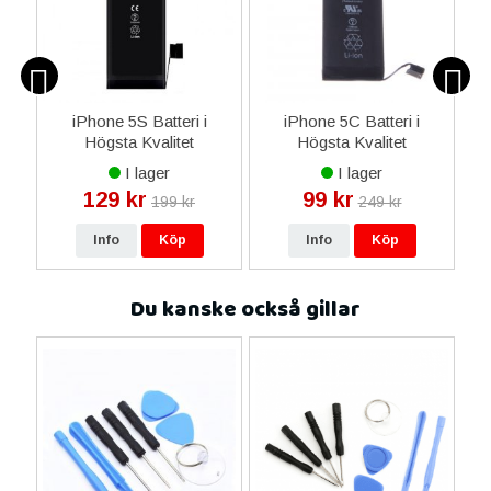
eri
iPhone 5S Batteri i
iPhone 5C Batteri i
iP
Högsta Kvalitet
Högsta Kvalitet
I lager
I lager
129 kr
99 kr
199 kr
249 kr
Info
Köp
Info
Köp
Du kanske också gillar