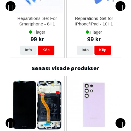
er
Reparations-Set För
Reparations-Set för
Smartphone - 8 i 1
iPhone/iPad - 10 i 1
M
I lager
I lager
99 kr
99 kr
Info
Köp
Info
Köp
Senast visade produkter