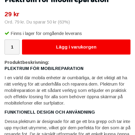
Plektrum för mobilreparation
29 kr
Ord.
79 kr
. Du sparar
50 kr
(
63
%)
Finns i lager för omgående leverans
Lägg i varukorgen
Produktbeskrivning:
PLEKTRUM FÖR MOBILREPARATION
I en värld där mobila enheter är oumbärliga, är det viktigt att ha
rätt verktyg för att underhålla och reparera dem. Plektrum för
mobilreparation är ett sådant verktyg som erbjuder en praktisk
och effektiv lösning för alla som behöver öppna skärmar på
mobiltelefoner eller surfplattor.
FUNKTIONELL DESIGN OCH ANVÄNDNING
Dessa plektrum är designade för att ge ett bra grepp och tar inte
upp mycket utrymme, vilket gör dem perfekta för den som är på
resande fot. De är särskilt utformade för att enkelt kunna öppna