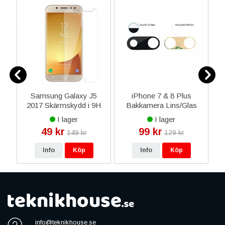
4
Samsung Galaxy J5
iPhone 7 & 8 Plus
rt
2017 Skärmskydd i 9H
Bakkamera Lins/Glas
Härdat Glas
med tejp - Svart
I lager
I lager
49 kr
99 kr
149 kr
129 kr
Info
Köp
Info
Köp
info@teknikhouse.se