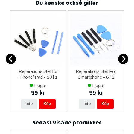
Du kanske också gillar
-C
Reparations-Set för
Reparations-Set För
 &
iPhone/iPad - 10 i 1
Smartphone - 8 i 1
M
I lager
I lager
99 kr
99 kr
Info
Köp
Info
Köp
Senast visade produkter