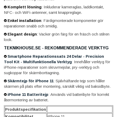
Komplett lösning
:
Inkluderar kameraglas, laddkontakt,
NFC- och WiFi-antenner, samt knappreglage.
Enkel installation
:
Färdigmonterade komponenter gör
reparationen snabb och smidig.
Elegant design
:
Vacker grön färg för en fräsch och stilren
look.
TEKNIKHOUSE.SE - REKOMMENDERADE VERKTYG
Smartphone Reparationssats 24 Delar - Precision
Tool Kit - Multifunktionella Verktyg
: Innehåller verktyg för
iPhone-reparationer som skruvmejslar, pry-verktyg och
sugkoppar för skärmborttagning.
Skärmtejp för iPhone 11
: Självhäftande tejp som håller
skärmen på plats efter montering, särskilt viktig vid baksidbyte.
iPhone 11 Batteritejp
: Används vid batteribyte för korrekt
återmontering av batteriet.
Produktspecifikation
Kompatibilitet
iPhone 11