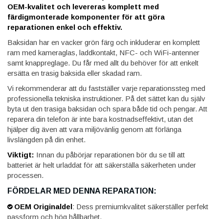
OEM-kvalitet och levereras komplett med
färdigmonterade komponenter för att göra
reparationen enkel och effektiv.
Baksidan har en vacker grön färg och inkluderar en komplett
ram med kameraglas, laddkontakt, NFC- och WiFi-antenner
samt knappreglage. Du får med allt du behöver för att enkelt
ersätta en trasig baksida eller skadad ram.
Vi rekommenderar att du fastställer varje reparationssteg med
professionella tekniska instruktioner. På det sättet kan du själv
byta ut den trasiga baksidan och spara både tid och pengar. Att
reparera din telefon är inte bara kostnadseffektivt, utan det
hjälper dig även att vara miljövänlig genom att förlänga
livslängden på din enhet.
Viktigt:
Innan du påbörjar reparationen bör du se till att
batteriet är helt urladdat för att säkerställa säkerheten under
processen.
FÖRDELAR MED DENNA REPARATION:
OEM Originaldel
:
Dess premiumkvalitet säkerställer perfekt
passform och hög hållbarhet.