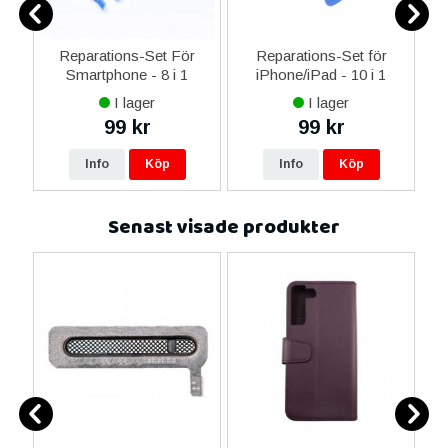
er
Reparations-Set För
Reparations-Set för
Smartphone - 8 i 1
iPhone/iPad - 10 i 1
M
I lager
I lager
99 kr
99 kr
Info
Köp
Info
Köp
Senast visade produkter