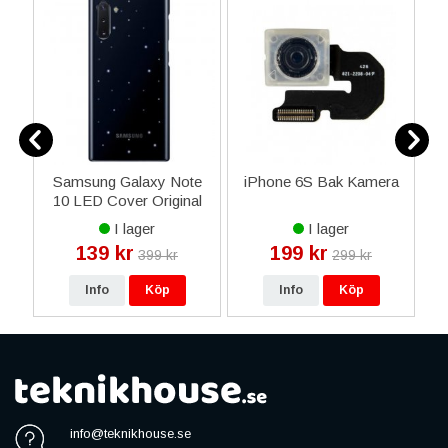
Samsung Galaxy Note
iPhone 6S Bak Kamera
l
10 LED Cover Original
t
Skal - Svart
I lager
I lager
139 kr
199 kr
399 kr
299 kr
Info
Köp
Info
Köp
info@teknikhouse.se