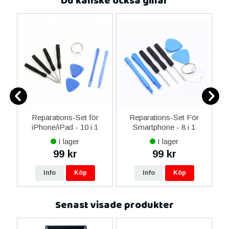
Du kanske också gillar
-C
Reparations-Set för
Reparations-Set För
 &
iPhone/iPad - 10 i 1
Smartphone - 8 i 1
M
I lager
I lager
99 kr
99 kr
Info
Köp
Info
Köp
Senast visade produkter