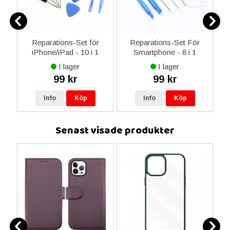
-C
Reparations-Set för
Reparations-Set För
 &
iPhone/iPad - 10 i 1
Smartphone - 8 i 1
M
I lager
I lager
99 kr
99 kr
Info
Köp
Info
Köp
Senast visade produkter