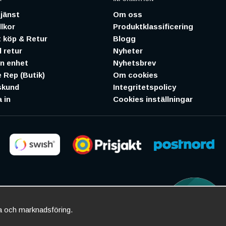
jänst
Om oss
lkor
Produktklassificering
 köp & Retur
Blogg
 retur
Nyheter
in enhet
Nyhetsbrev
 Rep (Butik)
Om cookies
skund
Integritetspolicy
 in
Cookies inställningar
ta och marknadsföring.