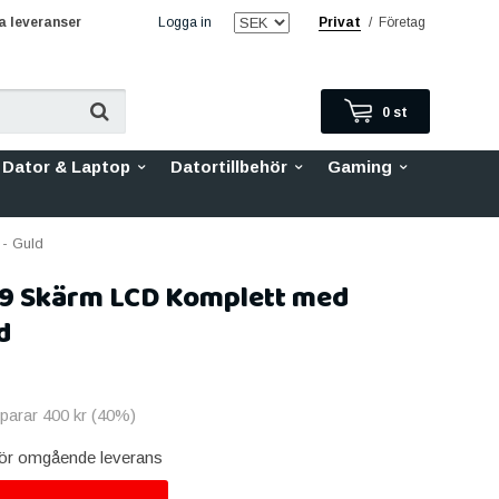
 leveranser
Logga in
Privat
/
Företag
0
st
Dator & Laptop
Datortillbehör
Gaming
- Guld
9 Skärm LCD Komplett med
d
sparar
400 kr
(
40
%)
 för omgående leverans