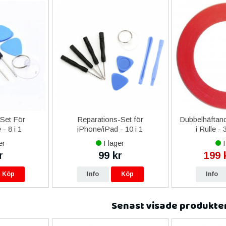
-Set För
Reparations-Set för
Dubbelhäftand
- 8 i 1
iPhone/iPad - 10 i 1
i Rulle -
er
I lager
I
r
99 kr
199 
Köp
Info
Köp
Info
Senast visade produkte