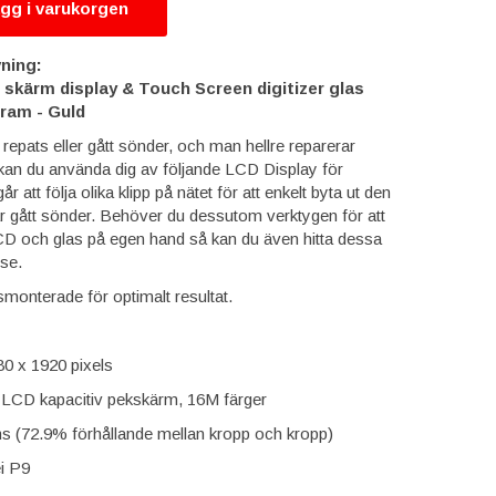
gg i varukorgen
ning:
skärm display & Touch Screen digitizer glas
ram - Guld
epats eller gått sönder, och man hellre reparerar
 kan du använda dig av följande LCD Display för
 att följa olika klipp på nätet för att enkelt byta ut den
gått sönder. Behöver du dessutom verktygen för att
D och glas på egen hand så kan du även hitta dessa
se.
monterade för optimalt resultat.
80 x 1920 pixels
LCD kapacitiv pekskärm, 16M färger
ums (72.9% förhållande mellan kropp och kropp)
i P9