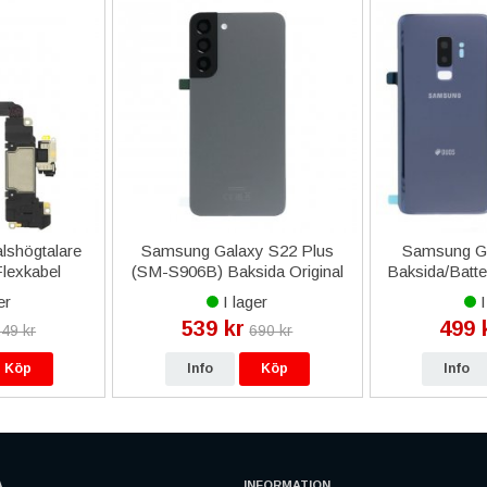
lshögtalare
Samsung Galaxy S22 Plus
Samsung Ga
lexkabel
(SM-S906B) Baksida Original
Baksida/Batter
tt
- Grafit
er
I lager
I
539 kr
499 
49 kr
690 kr
Köp
Info
Köp
Info
A
INFORMATION