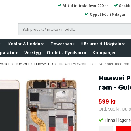
Alltid fri frakt över 999 kr
Snabba
Öppet köp 30 dagar
Kablar & Laddare
Powerbank
Hörlurar & Högtalare
eparation
Verktyg
Outlet - Fyndvaror
Kampanjer
vdelar
HUAWEI
Huawei P9
Huawei P9 Skärm LCD Komplett med ram 
Huawei P
ram - Gul
599 kr
Ord.
999 kr
. Du 
Finns i lager