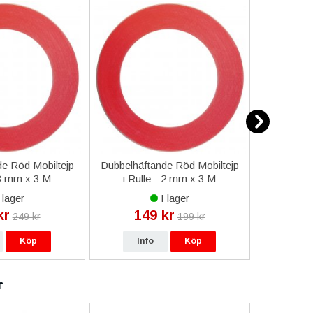
e Röd Mobiltejp
Dubbelhäftande Röd Mobiltejp
ESD-Armb
 3 mm x 3 M
i Rulle - 2 mm x 3 M
a
 lager
I lager
kr
149 kr
9
249 kr
199 kr
Köp
Info
Köp
In
r