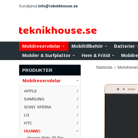
Kundtjänst
info@teknikhouse.se
Mobilreservdelar
Mobiltillbehör
Batterier
Mobiler & Surfplattor
Hem & Fritid
Mobilr
Startsida
Mobilreser
PRODUKTER
Mobilreservdelar
APPLE
SAMSUNG
SONY XPERIA
LG
HTC
HUAWEI
Huawei Mate 20 Pro