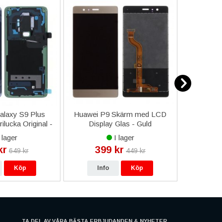
laxy S9 Plus
Huawei P9 Skärm med LCD
RV 90W 
ilucka Original -
Display Glas - Guld
V
Blå
 lager
I lager
kr
399 kr
59
649 kr
449 kr
Köp
Info
Köp
In
TA DEL AV VÅRA BÄSTA ERBJUDANDEN & NYHETER