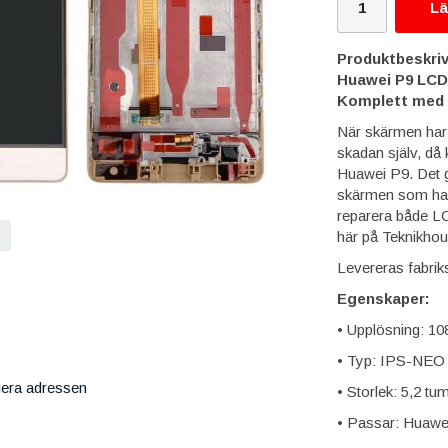
Lä
Produktbeskriv
Huawei P9 LCD 
Komplett med 
När skärmen har r
skadan själv, då
Huawei P9. Det går
skärmen som har 
reparera både LC
här på Teknikhou
Levereras fabriks
Egenskaper:
• Upplösning: 10
• Typ: IPS-NEO 
iera adressen
• Storlek: 5,2 t
• Passar: Huawe