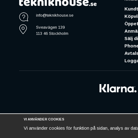
Kundt
info@teknikhouse.se
Köpvil
Öppet
Sveavägen 139
Anmäl
113 46 Stockholm
Sälj d
Phone
Avtal
Logga
VI ANVÄNDER COOKIES
Vi använder cookies för funktion på sidan, analys av da