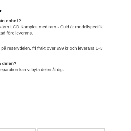
r
in enhet?
kärm LCD Komplett med ram - Guld är modellspecifik
tad före leverans.
ti på reservdelen, fri frakt över 999 kr och leverans 1–3
 delen?
reparation kan vi byta delen åt dig.