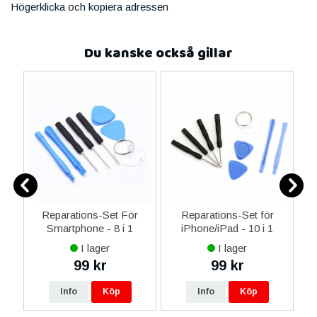
Högerklicka och kopiera adressen
Du kanske också gillar
er
Reparations-Set För
Reparations-Set för
Smartphone - 8 i 1
iPhone/iPad - 10 i 1
M
I lager
I lager
99 kr
99 kr
Info
Köp
Info
Köp