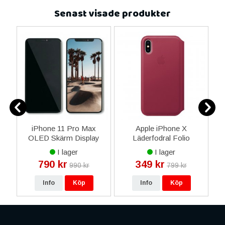
Senast visade produkter
m
iPhone 11 Pro Max
Apple iPhone X
t
OLED Skärm Display
Läderfodral Folio
med Glas - Svart
Original - Berry
I lager
I lager
790 kr
349 kr
990 kr
799 kr
Info
Köp
Info
Köp