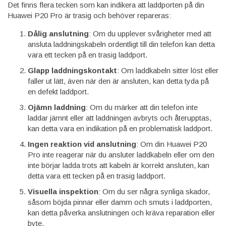
Det finns flera tecken som kan indikera att laddporten på din
Huawei P20 Pro är trasig och behöver repareras:
Dålig anslutning
: Om du upplever svårigheter med att
ansluta laddningskabeln ordentligt till din telefon kan detta
vara ett tecken på en trasig laddport.
Glapp laddningskontakt
: Om laddkabeln sitter löst eller
faller ut lätt, även när den är ansluten, kan detta tyda på
en defekt laddport.
Ojämn laddning
: Om du märker att din telefon inte
laddar jämnt eller att laddningen avbryts och återupptas,
kan detta vara en indikation på en problematisk laddport.
Ingen reaktion vid anslutning
: Om din Huawei P20
Pro inte reagerar när du ansluter laddkabeln eller om den
inte börjar ladda trots att kabeln är korrekt ansluten, kan
detta vara ett tecken på en trasig laddport.
Visuella inspektion
: Om du ser några synliga skador,
såsom böjda pinnar eller damm och smuts i laddporten,
kan detta påverka anslutningen och kräva reparation eller
byte.