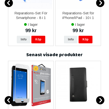
er
Reparations-Set För
Reparations-Set för
Smartphone - 8 i 1
iPhone/iPad - 10 i 1
M
I lager
I lager
99 kr
99 kr
Info
Köp
Info
Köp
Senast visade produkter