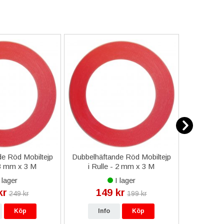
e Röd Mobiltejp
Dubbelhäftande Röd Mobiltejp
ESD-Armb
 3 mm x 3 M
i Rulle - 2 mm x 3 M
a
 lager
I lager
kr
149 kr
9
249 kr
199 kr
Köp
Info
Köp
In