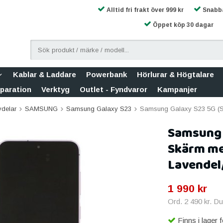
Alltid fri frakt över 999 kr
Snabba
Öppet köp 30 dagar
Kablar & Laddare
Powerbank
Hörlurar & Högtalare
eparation
Verktyg
Outlet - Fyndvaror
Kampanjer
vdelar
SAMSUNG
Samsung Galaxy S23
Samsung Galaxy S23 5G (SM
Samsung 
Skärm med
Lavendel/
1 990 kr
Ord.
2 490 kr
. D
Finns i lager