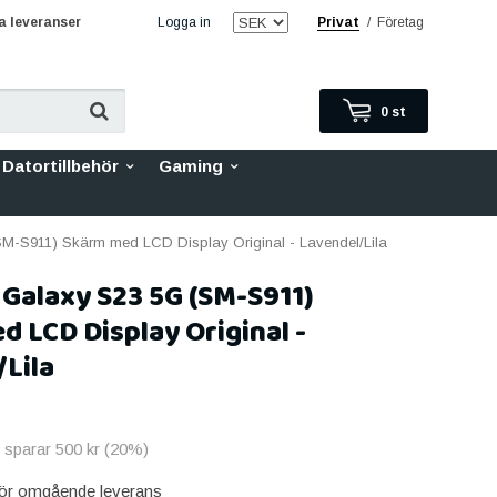
 leveranser
Logga in
Privat
/
Företag
0
st
Datortillbehör
Gaming
-S911) Skärm med LCD Display Original - Lavendel/Lila
Galaxy S23 5G (SM-S911)
 LCD Display Original -
Lila
u sparar
500 kr
(
20
%)
 för omgående leverans