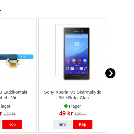
r
/3 Laddkontakt
Sony Xperia M5 Skärmskydd
iPhone 13
bel - Vit
i 9H Härdat Glas
Max iPho
14 Pro M
 lager
I lager
iPhone 
r
49 kr
64
129 kr
129 kr
Magnet
Köp
Info
Köp
In