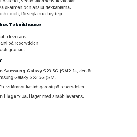
t batteriet, sedan skärmens flexkablar.
a skärmen och anslut flexkablarna.
och touch, försegla med ny tejp.
 hos Teknikhouse
snabb leverans
ranti på reservdelen
 och grossist
r
n Samsung Galaxy S23 5G (SM?
Ja, den är
amsung Galaxy S23 5G (SM.
a, vi lämnar livstidsgaranti på reservdelen.
n i lager?
Ja, i lager med snabb leverans.