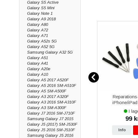
Galaxy S5 Active
Galaxy S5 Mini
Galaxy Note 1
Galaxy A9 2018
Galaxy A80
Galaxy A72
Galaxy A71
Galaxy A52s 5G
Galaxy A52 5G
Samsung Galaxy A32 5G
Galaxy A51
Galaxy A41
Galaxy A20e
Galaxy A10
Galaxy A5 2017 A520F
Galaxy A5 2016 SM-A510F
Galaxy A5 SM-A500F
00 25W
iPhone 13 mini iPhone 13 Pro
Reparations-
Galaxy A3 2017 A320F
USB-Typ
Max iPhone 14 Plus iPhone
iPhone/iPad 
Galaxy A3 2016 SM-A310F
Galaxy A3 SM-A300F
 - Svart
14 Pro Max iPhone 15 Plus
I lager
I lag
Galaxy J7 2016 SM-J710F
iPhone 15 Pro Max iPhone
299 kr
99 k
Samsung Galaxy J7 2015
kr
16 Plus iPhone 16 Pro
Galaxy J5 (2017) SM-J530F
Galaxy J5 2016 SM-J510F
p
Info
Köp
Info
Samsung Galaxy J5 2016