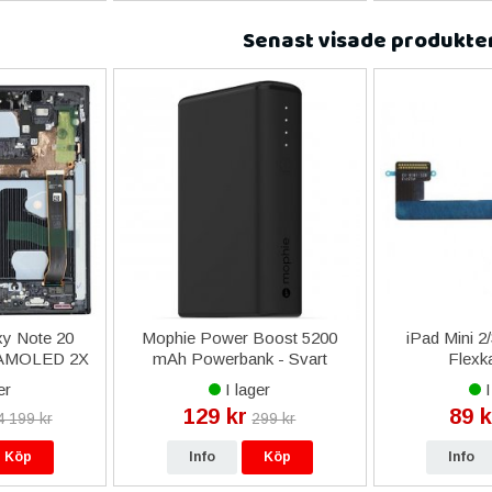
Senast visade produkte
y Note 20
Mophie Power Boost 5200
iPad Mini 2
al AMOLED 2X
mAh Powerbank - Svart
Flexka
sk Svart
er
I lager
I
129 kr
89 k
4 199 kr
299 kr
Köp
Info
Köp
Info