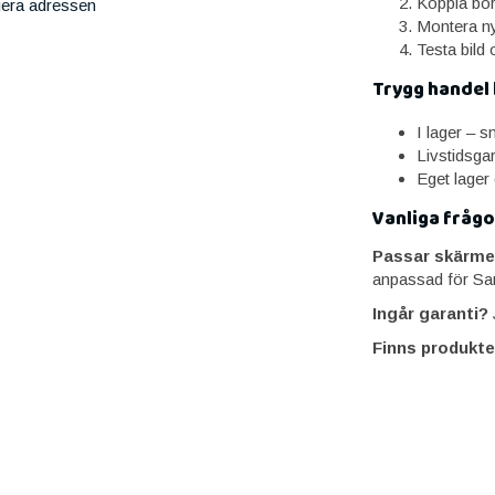
Koppla bor
iera adressen
Montera ny
Testa bild 
Trygg handel
I lager – 
Livstidsga
Eget lager
Vanliga frågo
Passar skärme
anpassad för S
Ingår garanti?
J
Finns produkte