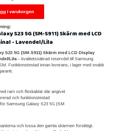
gg i varukorgen
ning:
laxy S23 5G (SM-S911) Skärm med LCD
inal - Lavendel/Lila
y S23 5G (SM-S911) Skärm med LCD Display
ndel/Lila
– kvalitetssäkrad reservdel till Samsung
M. Funktionstestad innan leverans, i lager med snabb
garanti.
ed ram och flexkablar där angivet
brerad och funktionstestad
för Samsung Galaxy S23 5G (SM
anterna och lossa den gamla skärmen försiktigt.