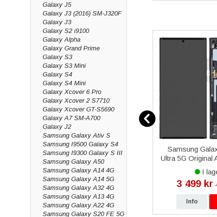
Galaxy J5
Galaxy J3 (2016) SM-J320F
Galaxy J3
Galaxy S2 i9100
Galaxy Alpha
Galaxy Grand Prime
Galaxy S3
Galaxy S3 Mini
Galaxy S4
Galaxy S4 Mini
Galaxy Xcover 6 Pro
Galaxy Xcover 2 S7710
Galaxy Xcover GT-S5690
Galaxy A7 SM-A700
Galaxy J2
Samsung Galaxy Ativ S
Samsung I9500 Galaxy S4
 A54
Samsung Galaxy Z Flip 5
Samsung Galax
Samsung I9300 Galaxy S III
Stativ -
Original Skärm med Display
Ultra 5G Origin
Samsung Galaxy A50
Glas - Grön
Skärm - Mysti
Samsung Galaxy A14 4G
I lager
I lag
Samsung Galaxy A14 5G
4 490 kr
3 499 kr
kr
4 990 kr
Samsung Galaxy A32 4G
Samsung Galaxy A13 4G
p
Info
Köp
Info
Samsung Galaxy A22 4G
Samsung Galaxy S20 FE 5G