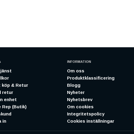
A
INFORMATION
jänst
Om oss
lkor
Produktklassificering
 köp & Retur
Blogg
 retur
Nyheter
in enhet
Nyhetsbrev
 Rep (Butik)
Om cookies
skund
Integritetspolicy
 in
Cookies inställningar