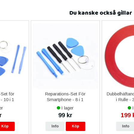
Du kanske också gillar
Set för
Reparations-Set För
Dubbelhäftand
- 10 i 1
Smartphone - 8 i 1
i Rulle -
er
I lager
I
r
99 kr
199 
Köp
Info
Köp
Info