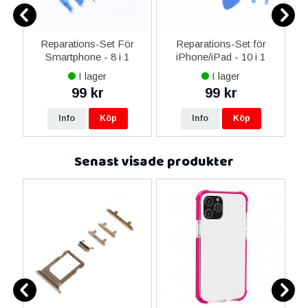
er
Reparations-Set För
Reparations-Set för
Smartphone - 8 i 1
iPhone/iPad - 10 i 1
M
I lager
I lager
99 kr
99 kr
Info
Köp
Info
Köp
Senast visade produkter