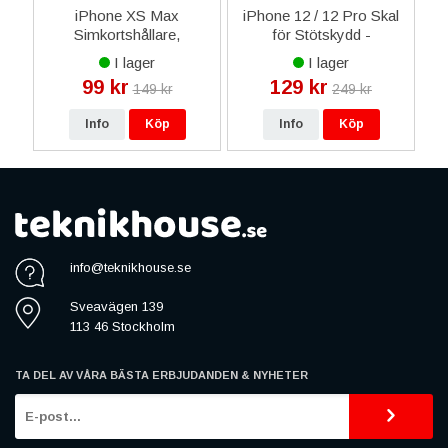
iPhone XS Max
iPhone 12 / 12 Pro Skal
S
Simkortshållare,
för Stötskydd -
Sidoknappar - Guld
Transparent Rosa
I lager
I lager
99 kr
129 kr
149 kr
249 kr
Info
Köp
Info
Köp
info@teknikhouse.se
Sveavägen 139
113 46 Stockholm
TA DEL AV VÅRA BÄSTA ERBJUDANDEN & NYHETER