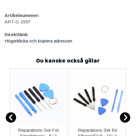
Artikelnummer:
ART-G-1597
Direktlänk:
Högerklicka och kopiera adressen
Du kanske också gillar
er
Reparations-Set För
Reparations-Set för
Smartphone - 8 i 1
iPhone/iPad - 10 i 1
M