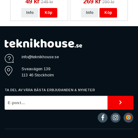
49 kr
269 kr
249 kr
290 kr
Info
Köp
Info
Köp
info@teknikhouse.se
Sveavägen 139
113 46 Stockholm
TA DEL AV VÅRA BÄSTA ERBJUDANDEN & NYHETER