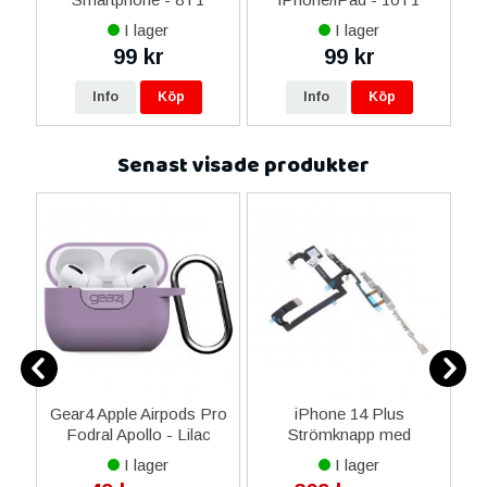
I lager
I lager
99 kr
99 kr
Info
Köp
Info
Köp
Senast visade produkter
 i
Gear4 Apple Airpods Pro
iPhone 14 Plus
A
Fodral Apollo - Lilac
Strömknapp med
Flexkabel OEM
I lager
I lager