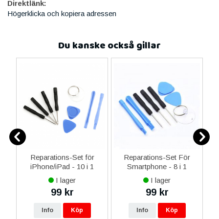
Direktlänk:
Högerklicka och kopiera adressen
Du kanske också gillar
ne
Reparations-Set för
Reparations-Set För
14
iPhone/iPad - 10 i 1
Smartphone - 8 i 1
M
ax
I lager
I lager
ne
99 kr
99 kr
16
Info
Köp
Info
Köp