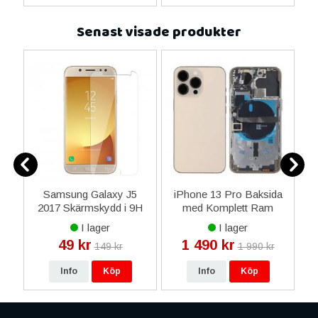
Senast visade produkter
Samsung Galaxy J5
iPhone 13 Pro Baksida
iD
2017 Skärmskydd i 9H
med Komplett Ram
X
la
Härdat Glas
OEM - Guld
I lager
I lager
49 kr
1 490 kr
149 kr
1 990 kr
Info
Köp
Info
Köp