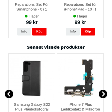
er
Reparations-Set För
Reparations-Set för
Smartphone - 8 i 1
iPhone/iPad - 10 i 1
M
I lager
I lager
99 kr
99 kr
Info
Köp
Info
Köp
Senast visade produkter
e
Samsung Galaxy S22
iPhone 7 Plus
S
al
Plus Plånboksfodral
Laddkontakt & Mikrofon