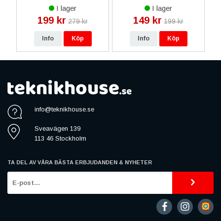
med Extra Kortfack -
- Grå
I lager
I lager
Svart
199 kr
149 kr
279 kr
199 kr
Info
Köp
Info
Köp
info@teknikhouse.se
Sveavägen 139
113 46 Stockholm
TA DEL AV VÅRA BÄSTA ERBJUDANDEN & NYHETER