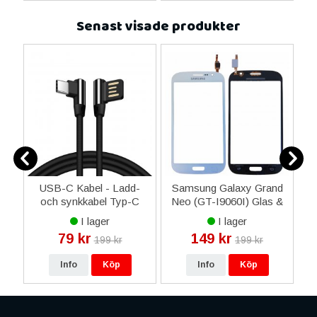
Senast visade produkter
s
USB-C Kabel - Ladd-
Samsung Galaxy Grand
och synkkabel Typ-C
Neo (GT-I9060I) Glas &
Bekväm Utformning -
Digitizer - Vit
I lager
I lager
Svart
79 kr
149 kr
199 kr
199 kr
Info
Köp
Info
Köp