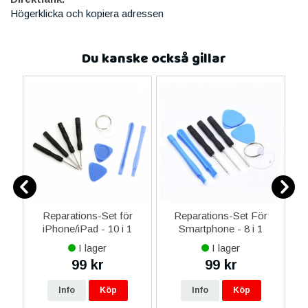
Högerklicka och kopiera adressen
Du kanske också gillar
ne
Reparations-Set för
Reparations-Set För
14
iPhone/iPad - 10 i 1
Smartphone - 8 i 1
M
ax
I lager
I lager
ne
99 kr
99 kr
16
Info
Köp
Info
Köp