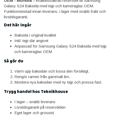
OEM - Mörklila
– kvalitetssäkrad reservdel till Samsung
Galaxy S24 Baksida med tejp och kameraglas OEM.
Funktionstestad innan leverans, i lager med snabb frakt och
livstidsgaranti.
Det här ingår
Baksida i original kvalitet
Inkl. tejp där angivet
Anpassad för Samsung Galaxy S24 Baksida med tejp
och kameraglas OEM
Så gör du
Värm upp baksidan och lossa den försiktigt.
Rengör ramen från gammalt lim.
Montera nya baksidan med ny tejp och pressa fast.
Trygg handel hos Teknikhouse
I lager – snabb leverans
Livstidsgaranti på reservdelen
Eget lager och grossist