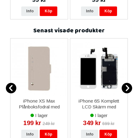
Info
Köp
Info
Köp
Senast visade produkter
al
iPhone XS Max
iPhone 6S Komplett
ila
Plånboksfodral med
LCD Skärm med
A
Extra Kortfack - Grå
smådelar - Vit
I lager
I lager
199 kr
349 kr
249 kr
699 kr
Info
Köp
Info
Köp