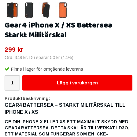
Gear4 iPhone X / XS Battersea
Starkt Militärskal
299 kr
Ord.
349 kr
. Du sparar
50 kr
(
14
%)
Finns i lager för omgående leverans
Lägg i varukorgen
Produktbeskrivning:
GEAR4 BATTERSEA – STARKT MILITÄRSKAL TILL
IPHONE X / XS
GE DIN IPHONE X ELLER XS ETT MAXIMALT SKYDD MED
GEAR4 BATTERSEA. DETTA SKAL ÄR TILLVERKAT I D3O,
ETT MATERIAL SOM FUNGERAR SOM EN ICKE-