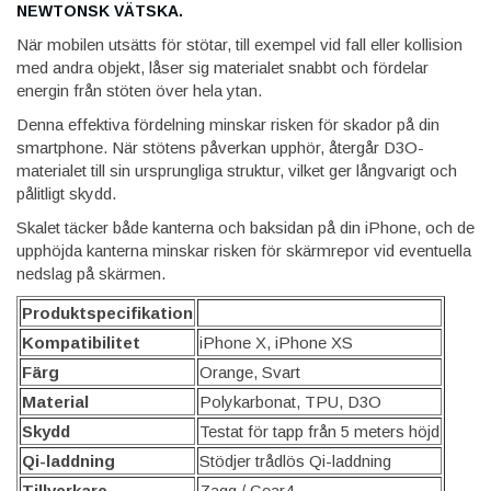
NEWTONSK VÄTSKA.
När mobilen utsätts för stötar, till exempel vid fall eller kollision
med andra objekt, låser sig materialet snabbt och fördelar
energin från stöten över hela ytan.
Denna effektiva fördelning minskar risken för skador på din
smartphone. När stötens påverkan upphör, återgår D3O-
materialet till sin ursprungliga struktur, vilket ger långvarigt och
pålitligt skydd.
Skalet täcker både kanterna och baksidan på din iPhone, och de
upphöjda kanterna minskar risken för skärmrepor vid eventuella
nedslag på skärmen.
Produktspecifikation
Kompatibilitet
iPhone X, iPhone XS
Färg
Orange, Svart
Material
Polykarbonat, TPU, D3O
Skydd
Testat för tapp från 5 meters höjd
Qi-laddning
Stödjer trådlös Qi-laddning
Tillverkare
Zagg / Gear4