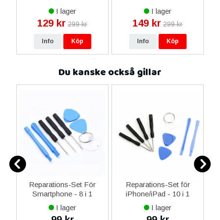
Blommig Kedja
Case - Brun
I lager
I lager
129 kr
149 kr
299 kr
299 kr
Info
Köp
Info
Köp
Du kanske också gillar
er
Reparations-Set För
Reparations-Set för
Smartphone - 8 i 1
iPhone/iPad - 10 i 1
M
I lager
I lager
99 kr
99 kr