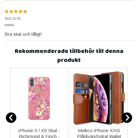
2021-11-01
emelie
Bra skal och tåligt!
Rekommenderade tillbehör till denna
produkt
PU
iPhone X / XS Skal -
Melkco iPhone X/XS
S
d
Richmond & Finch -
Plånboksfodral Wallet