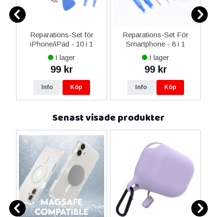
ne
Reparations-Set för
Reparations-Set För
14
iPhone/iPad - 10 i 1
Smartphone - 8 i 1
M
ax
I lager
I lager
ne
99 kr
99 kr
16
Info
Köp
Info
Köp
Senast visade produkter