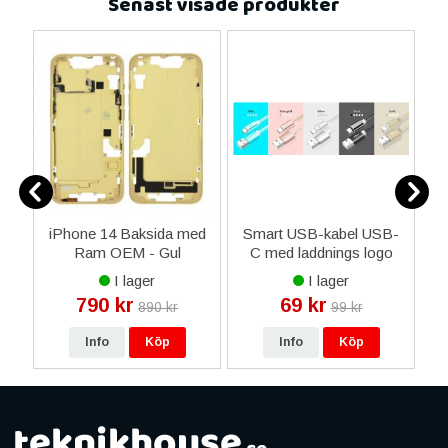
Senast visade produkter
s
iPhone 14 Baksida med
Smart USB-kabel USB-
Ram OEM - Gul
C med laddnings logo
Sk
-
ljus - Vit/silver färg
I lager
I lager
790 kr
69 kr
890 kr
99 kr
Info
Köp
Info
Köp