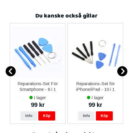
Du kanske också gillar
ne
Reparations-Set För
Reparations-Set för
14
Smartphone - 8 i 1
iPhone/iPad - 10 i 1
M
ax
I lager
I lager
ne
99 kr
99 kr
re
Info
Köp
Info
Köp