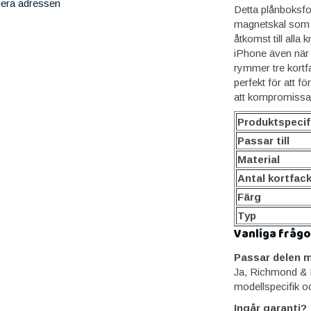
iera adressen
Detta plånboksfod
magnetskal som e
åtkomst till alla 
iPhone även när 
rymmer tre kortfa
perfekt för att fö
att kompromissa 
Produktspecif
Passar till
Material
Antal kortfac
Färg
Typ
Vanliga frågo
Passar delen m
Ja, Richmond & 
modellspecifik o
Ingår garanti?