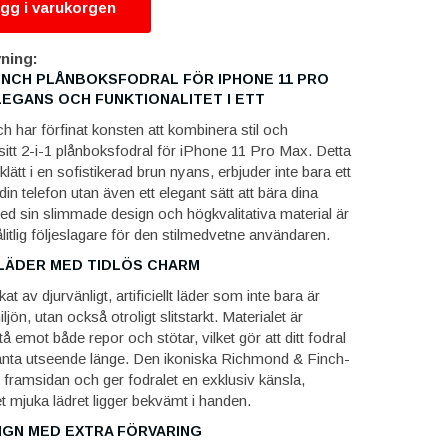
gg i varukorgen
ning:
INCH PLÅNBOKSFODRAL FÖR IPHONE 11 PRO
LEGANS OCH FUNKTIONALITET I ETT
 har förfinat konsten att kombinera stil och
 sitt 2-i-1 plånboksfodral för iPhone 11 Pro Max. Detta
klätt i en sofistikerad brun nyans, erbjuder inte bara ett
din telefon utan även ett elegant sätt att bära dina
Med sin slimmade design och högkvalitativa material är
ålitlig följeslagare för den stilmedvetne användaren.
LÄDER MED TIDLÖS CHARM
kat av djurvänligt, artificiellt läder som inte bara är
ön, utan också otroligt slitstarkt. Materialet är
tå emot både repor och stötar, vilket gör att ditt fodral
eganta utseende länge. Den ikoniska Richmond & Finch-
 framsidan och ger fodralet en exklusiv känsla,
t mjuka lädret ligger bekvämt i handen.
IGN MED EXTRA FÖRVARING