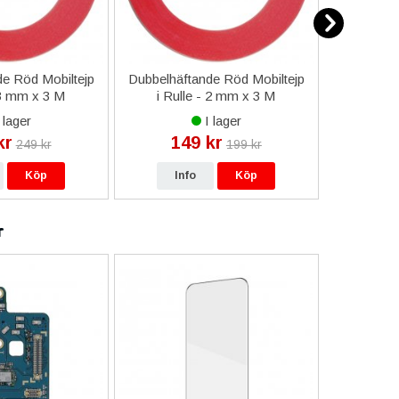
e Röd Mobiltejp
Dubbelhäftande Röd Mobiltejp
ESD-Armb
 3 mm x 3 M
i Rulle - 2 mm x 3 M
a
 lager
I lager
kr
149 kr
9
249 kr
199 kr
Köp
Info
Köp
In
r