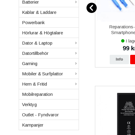
Batterier
Kablar & Laddare
Powerbank
12
Samsung Galaxy Xcover 5
Reparations
vart
Batteri Original
Smartphone 
Hörlurar & Högtalare
I lager
I lag
Dator & Laptop
479 kr
99 k
0 kr
490 kr
Datortillbehör
p
Info
Köp
Info
Gaming
Mobiler & Surfplattor
Hem & Fritid
Mobilreparation
Verktyg
Outlet - Fyndvaror
Kampanjer