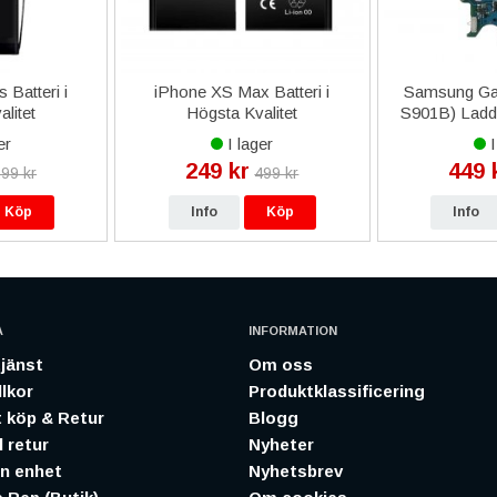
 Batteri i
iPhone XS Max Batteri i
Samsung Ga
litet
Högsta Kvalitet
S901B) Laddk
er
I lager
I
249 kr
449 
99 kr
499 kr
Köp
Info
Köp
Info
A
INFORMATION
jänst
Om oss
lkor
Produktklassificering
 köp & Retur
Blogg
 retur
Nyheter
in enhet
Nyhetsbrev