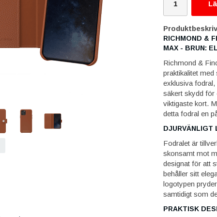
Lä
Produktbeskriv
RICHMOND & F
MAX - BRUN: E
Richmond & Finch
praktikalitet med
exklusiva fodral, 
säkert skydd för 
viktigaste kort. 
detta fodral en p
DJURVÄNLIGT 
Fodralet är tillver
skonsamt mot milj
designat för att s
behåller sitt el
logotypen pryder
samtidigt som de
PRAKTISK DES