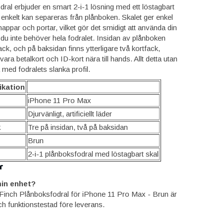
ral erbjuder en smart 2-i-1 lösning med ett löstagbart
nkelt kan separeras från plånboken. Skalet ger enkel
knappar och portar, vilket gör det smidigt att använda din
du inte behöver hela fodralet. Insidan av plånboken
ck, och på baksidan finns ytterligare två kortfack,
rvara betalkort och ID-kort nära till hands. Allt detta utan
med fodralets slanka profil.
ikation
iPhone 11 Pro Max
Djurvänligt, artificiellt läder
k
Tre på insidan, två på baksidan
Brun
2-i-1 plånboksfodral med löstagbart skal
r
in enhet?
Finch Plånboksfodral för iPhone 11 Pro Max - Brun är
ch funktionstestad före leverans.