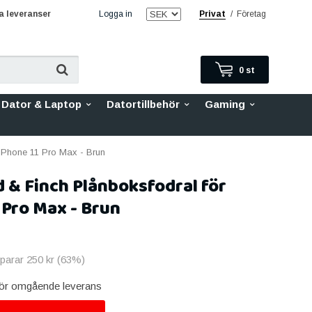
 leveranser
Logga in
Privat
/
Företag
0
st
Dator & Laptop
Datortillbehör
Gaming
iPhone 11 Pro Max - Brun
 & Finch Plånboksfodral för
 Pro Max - Brun
sparar
250 kr
(
63
%)
 för omgående leverans