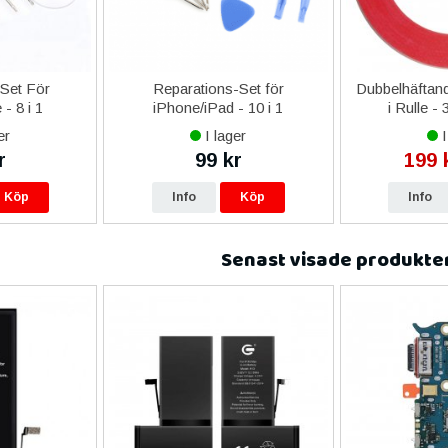
-Set För
Reparations-Set för
Dubbelhäftand
- 8 i 1
iPhone/iPad - 10 i 1
i Rulle -
er
I lager
I
r
99 kr
199 
Köp
Info
Köp
Info
Senast visade produkte