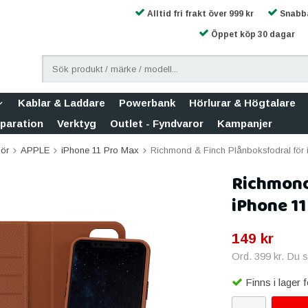
Alltid fri frakt över 999 kr
Snabba
Öppet köp 30 dagar
Kablar & Laddare
Powerbank
Hörlurar & Högtalare
eparation
Verktyg
Outlet - Fyndvaror
Kampanjer
hör
APPLE
iPhone 11 Pro Max
Richmond & Finch Plånboksfodral för 
Richmond
iPhone 11
149 kr
Ord.
399 kr
. Du 
Finns i lager