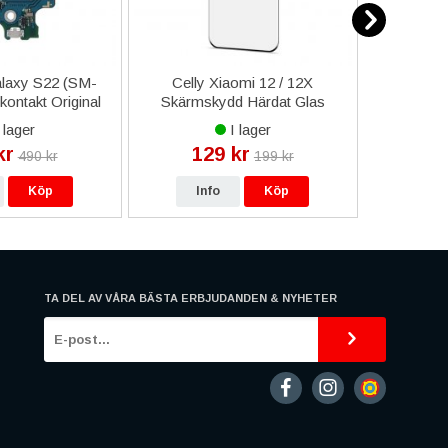
laxy S22 (SM-
Celly Xiaomi 12 / 12X
iPhone 11
ontakt Original
Skärmskydd Härdat Glas
Bottens
 lager
I lager
kr
129 kr
2
490 kr
199 kr
Köp
Info
Köp
In
TA DEL AV VÅRA BÄSTA ERBJUDANDEN & NYHETER