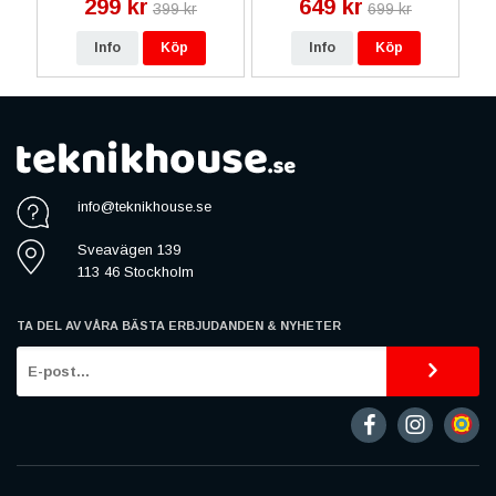
299 kr
649 kr
399 kr
699 kr
Info
Köp
Info
Köp
info@teknikhouse.se
Sveavägen 139
113 46 Stockholm
TA DEL AV VÅRA BÄSTA ERBJUDANDEN & NYHETER