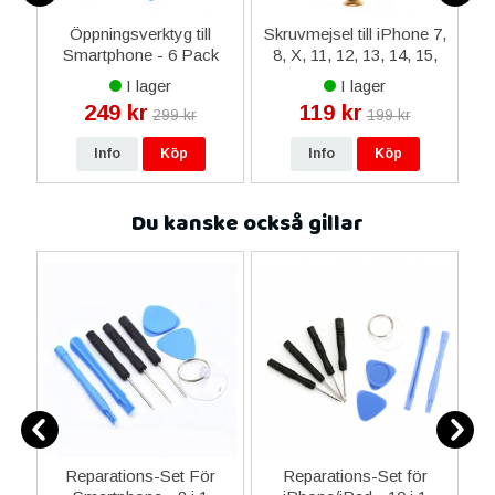
ax
Öppningsverktyg till
Skruvmejsel till iPhone 7,
-
Smartphone - 6 Pack
8, X, 11, 12, 13, 14, 15,
i
Apple Watch
I lager
I lager
249 kr
119 kr
299 kr
199 kr
Info
Köp
Info
Köp
Du kanske också gillar
er
Reparations-Set För
Reparations-Set för