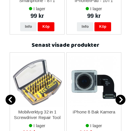
Smartphone - 8 i 1
iPhone/iPad - 10 i 1
M
I lager
I lager
99 kr
99 kr
Info
Köp
Info
Köp
Senast visade produkter
y
Mobilverktyg 32 in 1
iPhone 8 Bak Kamera
A
Screwdriver Repair Tool
d
Kit
I lager
I lager