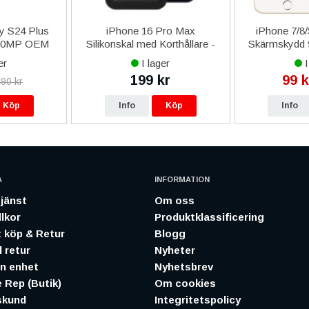
y S24 Plus
iPhone 16 Pro Max
iPhone 7/8
 10MP OEM
Silikonskal med Korthållare -
Skärmskydd 
Svart
-
er
I lager
I
199 kr
99 k
90 kr
Köp
Info
Köp
Info
A
INFORMATION
jänst
Om oss
lkor
Produktklassificering
 köp & Retur
Blogg
 retur
Nyheter
in enhet
Nyhetsbrev
 Rep (Butik)
Om cookies
skund
Integritetspolicy