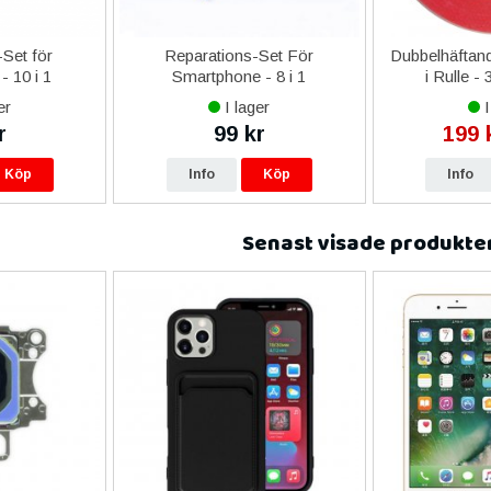
Set för
Reparations-Set För
Dubbelhäftand
- 10 i 1
Smartphone - 8 i 1
i Rulle -
er
I lager
I
r
99 kr
199 
Köp
Info
Köp
Info
Senast visade produkte