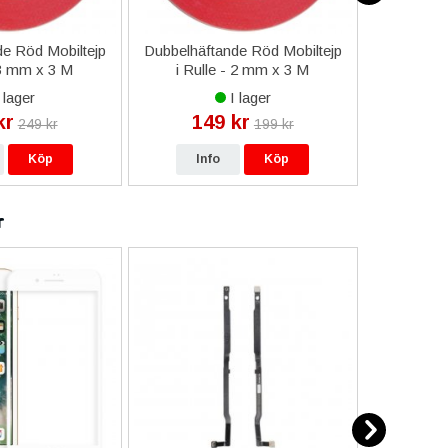
e Röd Mobiltejp
Dubbelhäftande Röd Mobiltejp
ESD-Armb
 3 mm x 3 M
i Rulle - 2 mm x 3 M
a
 lager
I lager
kr
149 kr
9
249 kr
199 kr
Köp
Info
Köp
In
r