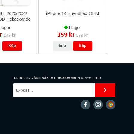
/SE 2020/2022
iPhone 14 Huvudflex OEM
iPhone 7 
9D Heltäckande
Mi
 Vit
 lager
I lager
r
159 kr
14
149 kr
199 kr
Köp
Info
Köp
In
TA DEL AV VÅRA BÄSTA ERBJUDANDEN & NYHETER