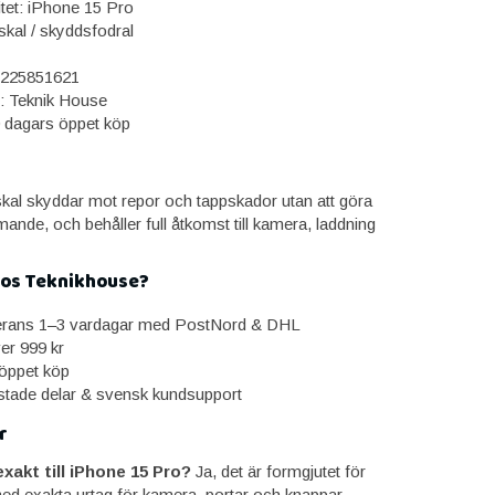
itet: iPhone 15 Pro
skal / skyddsfodral
225851621
: Teknik House
0 dagars öppet köp
skal skyddar mot repor och tappskador utan att göra
nde, och behåller full åtkomst till kamera, laddning
hos Teknikhouse?
erans 1–3 vardagar med PostNord & DHL
ver 999 kr
öppet köp
estade delar & svensk kundsupport
r
xakt till iPhone 15 Pro?
Ja, det är formgjutet för
d exakta urtag för kamera, portar och knappar.