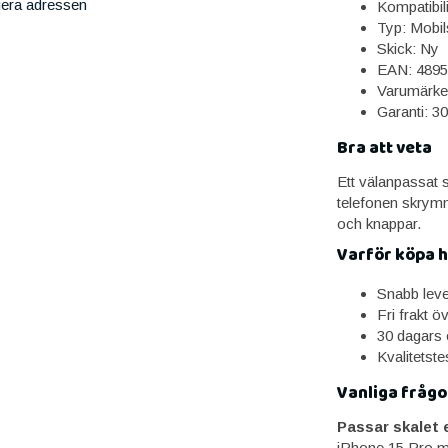
iera adressen
Kompatibil
Typ: Mobil
Skick: Ny
EAN: 4895
Varumärke
Garanti: 3
Bra att veta
Ett välanpassat 
telefonen skrymma
och knappar.
Varför köpa 
Snabb lev
Fri frakt ö
30 dagars 
Kvalitetst
Vanliga frågo
Passar skalet e
iPhone 15 Pro me