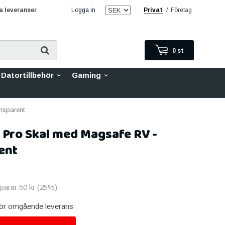
 leveranser
Logga in
Privat
/
Företag
0
st
Datortillbehör
Gaming
nsparent
 Pro Skal med Magsafe RV -
ent
sparar
50 kr
(
25
%)
 för omgående leverans