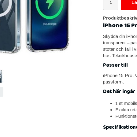
Lä
Produktbeskriv
iPhone 15 P
Skydda din iPho
transparent – pa
stötar och fall i
hos Teknikhouse
Passar till
iPhone 15 Pro. Vä
passform.
Det här ingår
1 st mobil
Exakta urt
Funktionst
Specifikation