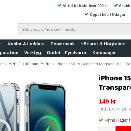
Alltid fri frakt över 999 kr
Snabba
Öppet köp 30 dagar
Kablar & Laddare
Powerbank
Hörlurar & Högtalare
eparation
Verktyg
Outlet - Fyndvaror
Kampanjer
hör
APPLE
iPhone 15 Pro
iPhone 15 Pro Skal med Magsafe RV - Tra
iPhone 15
Transpar
149 kr
Ord.
199 kr
. Du 
Finns i lager