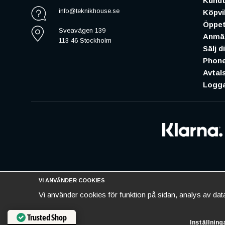
Kundt
info@teknikhouse.se
Köpvil
Öppet
Sveavägen 139
Anmäl
113 46 Stockholm
Sälj d
Phone
Avtal
Logga
VI ANVÄNDER COOKIES
Vi använder cookies för funktion på sidan, analys av da
Trusted Shop
Inställning