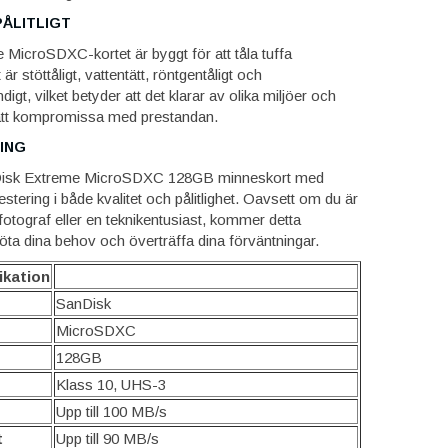
ÅLITLIGT
MicroSDXC-kortet är byggt för att tåla tuffa
är stöttåligt, vattentätt, röntgentåligt och
igt, vilket betyder att det klarar av olika miljöer och
 att kompromissa med prestandan.
ING
anDisk Extreme MicroSDXC 128GB minneskort med
estering i både kvalitet och pålitlighet. Oavsett om du är
fotograf eller en teknikentusiast, kommer detta
öta dina behov och överträffa dina förväntningar.
ikation
SanDisk
MicroSDXC
128GB
Klass 10, UHS-3
Upp till 100 MB/s
t
Upp till 90 MB/s