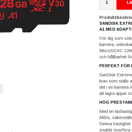
Lä
Produktbeskriv
SANDISK EXTR
A1 MED ADAPT
För dig som söker
kamera, videokam
MicroSDXC 128GB 
och hållbarhet för
PERFEKT FÖR 
SanDisk Extreme
krav som ställs
det i en kamera f
att lagra appar oc
HÖG PRESTAN
Med en läshastig
MB/s, säkerställ
Denna hastighet ä
snabbt överföra 