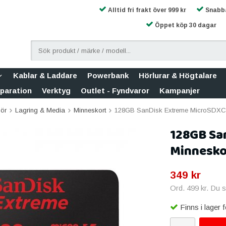
Alltid fri frakt över 999 kr
Snabba
Öppet köp 30 dagar
Kablar & Laddare
Powerbank
Hörlurar & Högtalare
eparation
Verktyg
Outlet - Fyndvaror
Kampanjer
hör
Lagring & Media
Minneskort
128GB SanDisk Extreme MicroSDXC 
128GB Sa
Minnesko
349 kr
Ord.
499 kr
. Du 
Finns i lager