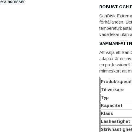
iera adressen
ROBUST OCH P
SanDisk Extreme 
förhållanden. Det 
temperaturbeständ
väderlekar utan
SAMMANFATTN
Att välja ett S
adapter är en inv
en professionell 
minneskort att m
Produktspecif
Tillverkare
Typ
Kapacitet
Klass
Läshastighet
Skrivhastighe