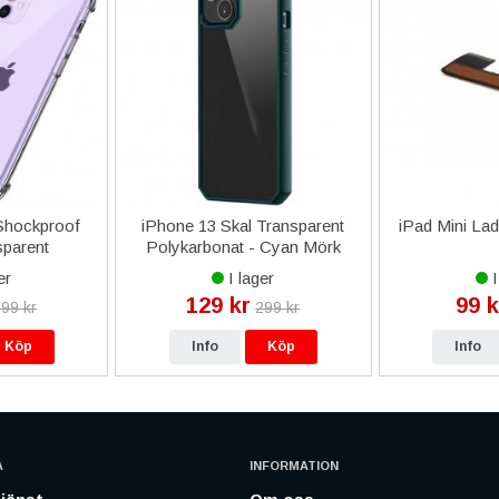
 Shockproof
iPhone 13 Skal Transparent
iPad Mini Lad
sparent
Polykarbonat - Cyan Mörk
er
I lager
I
129 kr
99 k
99 kr
299 kr
Köp
Info
Köp
Info
A
INFORMATION