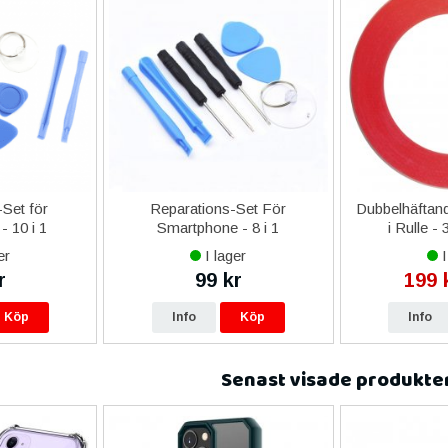
Set för
Reparations-Set För
Dubbelhäftand
- 10 i 1
Smartphone - 8 i 1
i Rulle -
er
I lager
I
r
99 kr
199 
Köp
Info
Köp
Info
Senast visade produkte