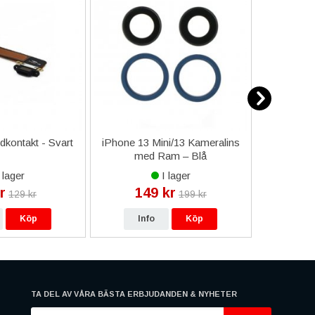
dkontakt - Svart
iPhone 13 Mini/13 Kameralins
iPhone 
med Ram – Blå
OLED 
Li
 lager
I lager
r
149 kr
89
129 kr
199 kr
Köp
Info
Köp
In
TA DEL AV VÅRA BÄSTA ERBJUDANDEN & NYHETER