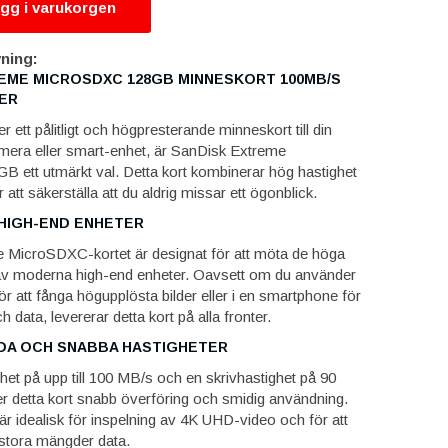
gg i varukorgen
ning:
EME MICROSDXC 128GB MINNESKORT 100MB/S
ER
 ett pålitligt och högpresterande minneskort till din
era eller smart-enhet, är SanDisk Extreme
ett utmärkt val. Detta kort kombinerar hög hastighet
 att säkerställa att du aldrig missar ett ögonblick.
HIGH-END ENHETER
 MicroSDXC-kortet är designat för att möta de höga
 av moderna high-end enheter. Oavsett om du använder
ör att fånga högupplösta bilder eller i en smartphone för
h data, levererar detta kort på alla fronter.
DA OCH SNABBA HASTIGHETER
het på upp till 100 MB/s och en skrivhastighet på 90
er detta kort snabb överföring och smidig användning.
r idealisk för inspelning av 4K UHD-video och för att
stora mängder data.