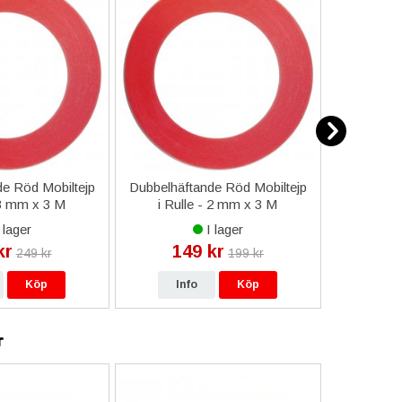
e Röd Mobiltejp
Dubbelhäftande Röd Mobiltejp
ESD-Armb
 3 mm x 3 M
i Rulle - 2 mm x 3 M
a
 lager
I lager
kr
149 kr
9
249 kr
199 kr
Köp
Info
Köp
In
r