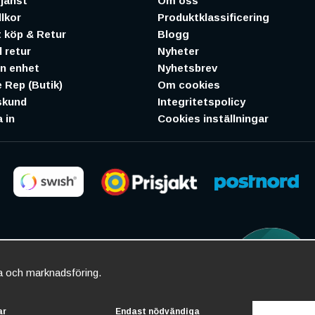
jänst
Om oss
lkor
Produktklassificering
 köp & Retur
Blogg
 retur
Nyheter
in enhet
Nyhetsbrev
 Rep (Butik)
Om cookies
skund
Integritetspolicy
 in
Cookies inställningar
ta och marknadsföring.
ar
Endast nödvändiga