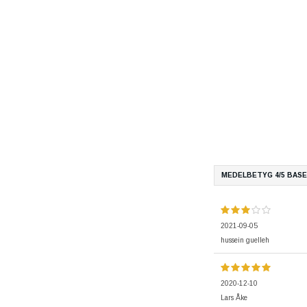
MEDELBETYG
4
/5 BAS
2021-09-05
hussein guelleh
2020-12-10
Lars Åke