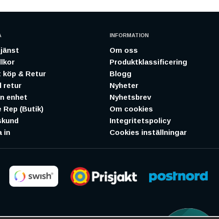
A
INFORMATION
jänst
Om oss
lkor
Produktklassificering
 köp & Retur
Blogg
 retur
Nyheter
in enhet
Nyhetsbrev
 Rep (Butik)
Om cookies
skund
Integritetspolicy
 in
Cookies inställningar