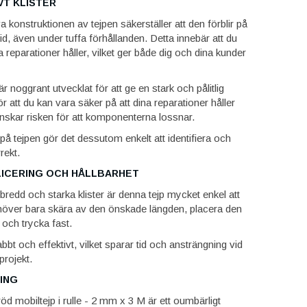
VT KLISTER
a konstruktionen av tejpen säkerställer att den förblir på
tid, även under tuffa förhållanden. Detta innebär att du
na reparationer håller, vilket ger både dig och dina kunder
är noggrant utvecklat för att ge en stark och pålitlig
ör att du kan vara säker på att dina reparationer håller
minskar risken för att komponenterna lossnar.
å tejpen gör det dessutom enkelt att identifiera och
rekt.
LICERING OCH HÅLLBARHET
redd och starka klister är denna tejp mycket enkel att
höver bara skära av den önskade längden, placera den
ch trycka fast.
abbt och effektivt, vilket sparar tid och ansträngning vid
projekt.
ING
d mobiltejp i rulle - 2 mm x 3 M är ett oumbärligt