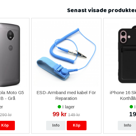
Senast visade produkte
ola Moto G5
ESD-Armband med kabel För
iPhone 16 Ska
B - Grå
Reparation
Korthåll
er
I lager
I
99 kr
19
 290 kr
149 kr
Köp
Info
Köp
Info