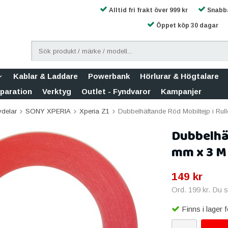
Alltid fri frakt över 999 kr
Snabba
Öppet köp 30 dagar
Kablar & Laddare
Powerbank
Hörlurar & Högtalare
eparation
Verktyg
Outlet - Fyndvaror
Kampanjer
vdelar
SONY XPERIA
Xperia Z1
Dubbelhäftande Röd Mobiltejp i Rul
Dubbelhäf
mm x 3 M
149 kr
Ord.
199 kr
. Du 
Finns i lager