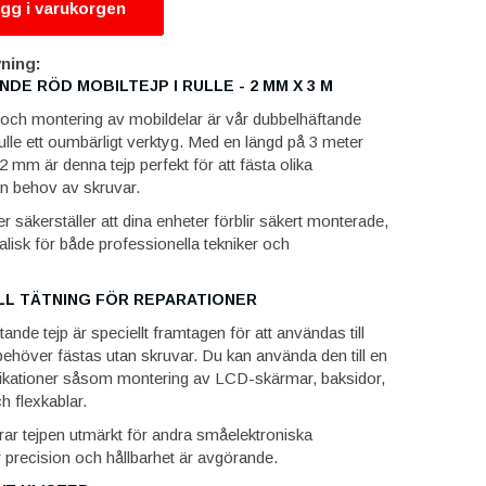
gg i varukorgen
ning:
E RÖD MOBILTEJP I RULLE - 2 MM X 3 M
 och montering av mobildelar är vår dubbelhäftande
rulle ett oumbärligt verktyg. Med en längd på 3 meter
 mm är denna tejp perfekt för att fästa olika
n behov av skruvar.
er säkerställer att dina enheter förblir säkert monterade,
ealisk för både professionella tekniker och
L TÄTNING FÖR REPARATIONER
nde tejp är speciellt framtagen för att användas till
ehöver fästas utan skruvar. Du kan använda den till en
ikationer såsom montering av LCD-skärmar, baksidor,
h flexkablar.
r tejpen utmärkt för andra småelektroniska
precision och hållbarhet är avgörande.