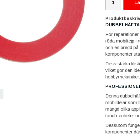
Lä
Produktbeskriv
DUBBELHÄFTAND
För reparationer
röda mobiltejp i 
och en bredd på 2
komponenter uta
Dess starka klist
vilket gör den id
hobbymekaniker.
PROFESSIONEL
Denna dubbelhäfta
mobildelar som b
mängd olika appl
touch-enheter oc
Dessutom fungera
komponenter där 