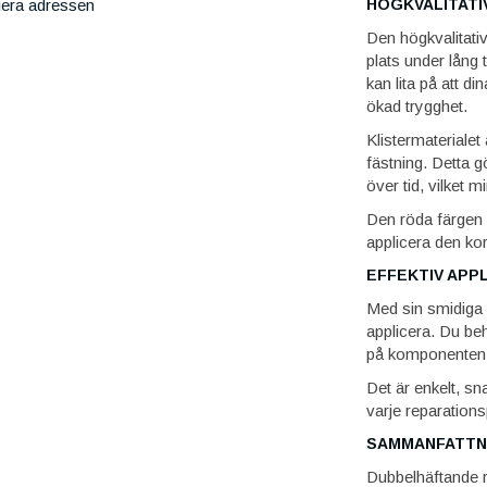
HÖGKVALITATI
iera adressen
Den högkvalitativ
plats under lång 
kan lita på att di
ökad trygghet.
Klistermaterialet 
fästning. Detta g
över tid, vilket 
Den röda färgen p
applicera den kor
EFFEKTIV APP
Med sin smidiga b
applicera. Du be
på komponenten o
Det är enkelt, sn
varje reparations
SAMMANFATTN
Dubbelhäftande rö