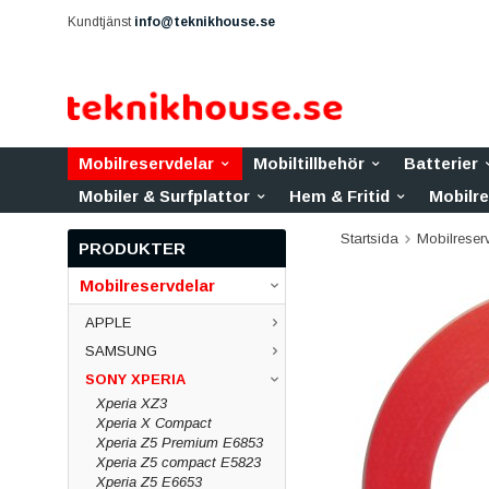
Kundtjänst
info@teknikhouse.se
Mobilreservdelar
Mobiltillbehör
Batterier
Mobiler & Surfplattor
Hem & Fritid
Mobilr
Startsida
Mobilreser
PRODUKTER
Mobilreservdelar
APPLE
SAMSUNG
SONY XPERIA
Xperia XZ3
Xperia X Compact
Xperia Z5 Premium E6853
Xperia Z5 compact E5823
Xperia Z5 E6653