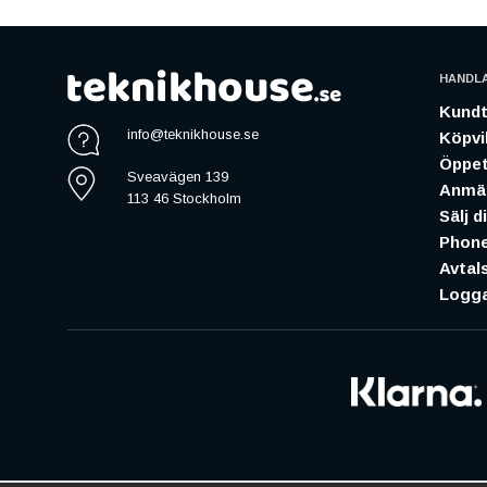
HANDL
Kundt
info@teknikhouse.se
Köpvil
Öppet
Sveavägen 139
Anmäl
113 46 Stockholm
Sälj d
Phone
Avtal
Logga