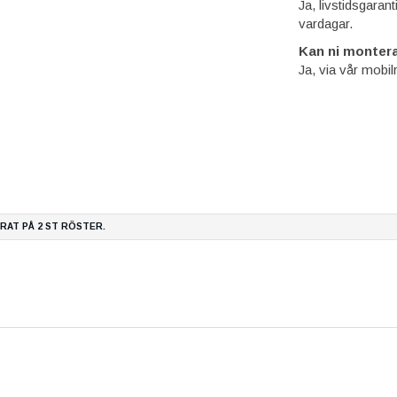
Ja, livstidsgaran
vardagar.
Kan ni montera
Ja, via vår mobil
ERAT PÅ
2
ST RÖSTER.