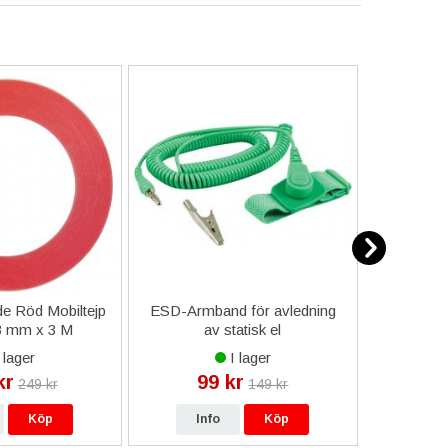
e Röd Mobiltejp
ESD-Armband för avledning
ESD Pinc
 3 mm x 3 M
av statisk el
 lager
I lager
kr
99 kr
19
249 kr
149 kr
Köp
Info
Köp
In