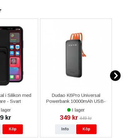
r
l i Silikon med
Dudao K6Pro Universal
Samsung
are - Svart
Powerbank 10000mAh USB-
Fra
A/Type-C/Lightning - Svart
 lager
I lager
9 kr
349 kr
29
449 kr
Köp
Info
Köp
In