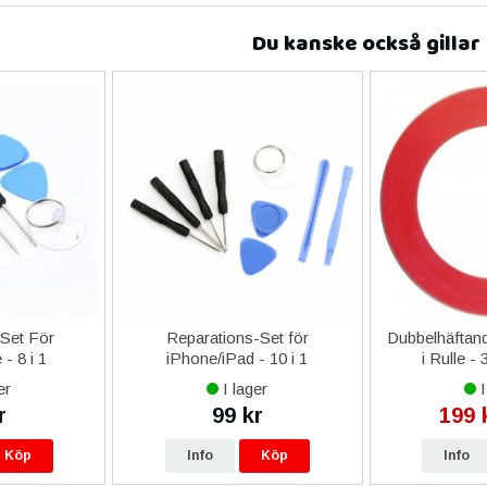
Du kanske också gillar
-Set För
Reparations-Set för
Dubbelhäftand
- 8 i 1
iPhone/iPad - 10 i 1
i Rulle -
er
I lager
I
r
99 kr
199 
Köp
Info
Köp
Info