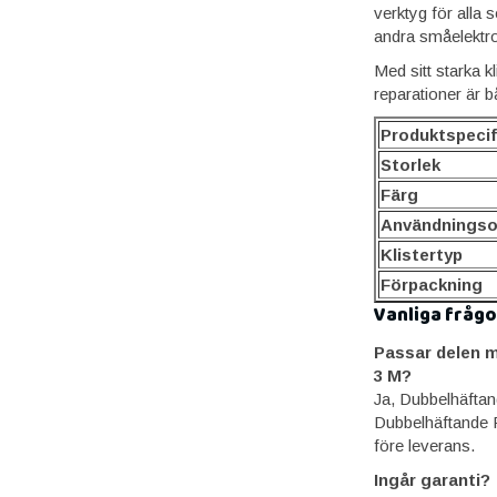
verktyg för alla
andra småelektro
Med sitt starka kl
reparationer är bå
Produktspecif
Storlek
Färg
Användnings
Klistertyp
Förpackning
Vanliga frågo
Passar delen m
3 M?
Ja, Dubbelhäftan
Dubbelhäftande R
före leverans.
Ingår garanti?