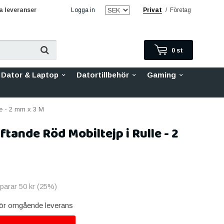
 leveranser
Logga in
Privat
/
Företag
0
st
Dator & Laptop
Datortillbehör
Gaming
le - 2 mm x 3 M
tande Röd Mobiltejp i Rulle - 2
sparar
50 kr
(
25
%)
 för omgående leverans